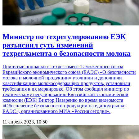
Министр по техрегулированию ЕЭК
разъяснил суть изменений
техрегламента о безопасности молока
Принятые поправки в техрегламент Таможенного союза
Евразийского экономического союза (ЕАЭС) «О безопасности
молока и молочной продукции» уточнили и дополнили
классификацию молокосодержащих продуктов, установили
требования к их маркировке. Об этом сообщил министр по
техническому регулированию Евразийской экономической
комиссии (ЕЭК) Виктор Назаренко во время видеомоста
«Обеспечение безопасности продукции на едином рынке
ЕАЭС», организованного МИА «Россия сегодня».
11 апреля 2023, 10:50