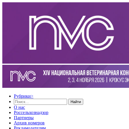
Рубрики
>
Найти
О нас
Россельхознадзор
Партнеры
Архив номеров
Рекламодателям