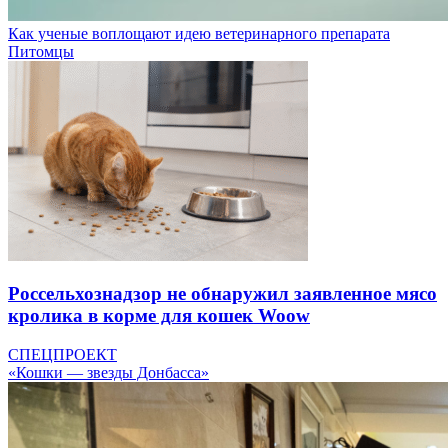
Как ученые воплощают идею ветеринарного препарата
Питомцы
Россельхознадзор не обнаружил заявленное мясо
кролика в корме для кошек Woow
СПЕЦПРОЕКТ
«Кошки — звезды Донбасса»