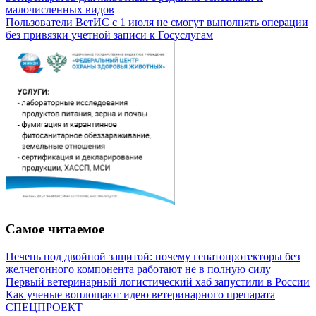
малочисленных видов
Пользователи ВетИС с 1 июля не смогут выполнять операции
без привязки учетной записи к Госуслугам
Самое читаемое
Печень под двойной защитой: почему гепатопротекторы без
желчегонного компонента работают не в полную силу
Первый ветеринарный логистический хаб запустили в России
Как ученые воплощают идею ветеринарного препарата
СПЕЦПРОЕКТ