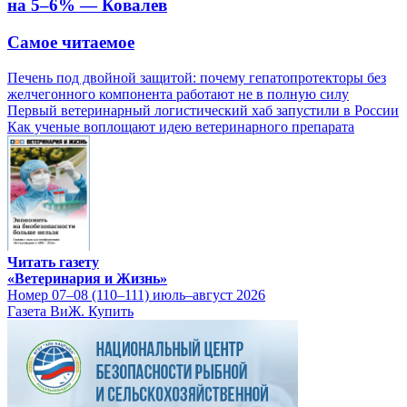
на 5–6% — Ковалев
Самое читаемое
Печень под двойной защитой: почему гепатопротекторы без
желчегонного компонента работают не в полную силу
Первый ветеринарный логистический хаб запустили в России
Как ученые воплощают идею ветеринарного препарата
Читать газету
«Ветеринария и Жизнь»
Номер 07–08 (110–111) июль–август 2026
Газета ВиЖ. Купить