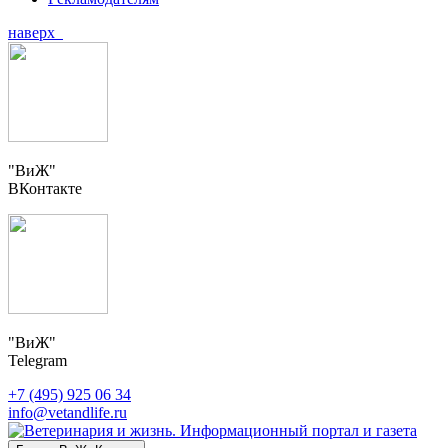
наверх
"ВиЖ"
ВКонтакте
"ВиЖ"
Telegram
+7 (495) 925 06 34
info@vetandlife.ru