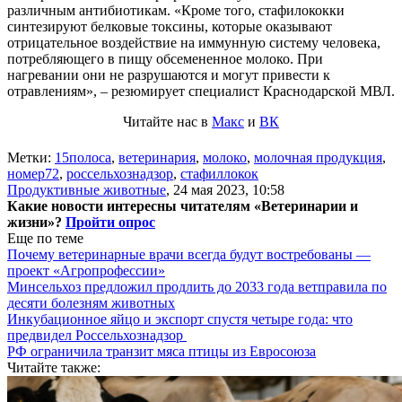
различным антибиотикам. «Кроме того, стафилококки
синтезируют белковые токсины, которые оказывают
отрицательное воздействие на иммунную систему человека,
потребляющего в пищу обсемененное молоко. При
нагревании они не разрушаются и могут привести к
отравлениям», – резюмирует специалист Краснодарской МВЛ.
Читайте нас в
Макс
и
ВК
Метки:
15полоса
,
ветеринария
,
молоко
,
молочная продукция
,
номер72
,
россельхознадзор
,
стафиллокок
Продуктивные животные
,
24 мая 2023, 10:58
Какие новости интересны читателям «Ветеринарии и
жизни»?
Пройти опрос
Еще по теме
Почему ветеринарные врачи всегда будут востребованы —
проект «Агропрофессии»
Минсельхоз предложил продлить до 2033 года ветправила по
десяти болезням животных
Инкубационное яйцо и экспорт спустя четыре года: что
предвидел Россельхознадзор
РФ ограничила транзит мяса птицы из Евросоюза
Читайте также: