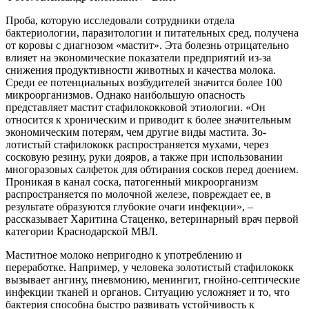
Проба, которую исследовали со­трудники отдела
бактериологии, паразитологии и питательных сред, получена
от коровы с диагнозом «мастит». Эта болезнь отрицательно
вли­яет на экономические показатели пред­приятий из-за
снижения продуктивности животных и качества молока.
Среди ее потенциальных возбудителей значит­ся более 100
микроорганизмов. Однако наибольшую опасность
представляет мастит стафилококковой этиологии. «Он
относится к хроническим и приводит к более значительным
экономическим потерям, чем другие виды мастита. Зо­
лотистый стафилококк распространяется мухами, через
сосковую резину, руки до­яров, а также при использовании
много­разовых салфеток для обтирания сосков перед доением.
Проникая в канал соска, патогенный микроорганизм
распростра­няется по молочной железе, повреждает ее, в
результате образуются глубокие оча­ги инфекции», –
рассказывает Харитина Стаценко, ветеринарный врач первой
ка­тегории Краснодарской МВЛ.
Маститное молоко непригодно к упо­треблению и
переработке. Например, у человека золотистый стафилококк
вы­зывает ангину, пневмонию, менингит, гнойно-септические
инфекции тканей и органов. Ситуацию усложняет и то, что
бактерия способна быстро развивать устойчивость к