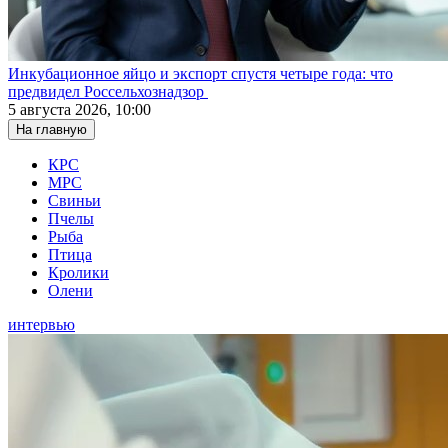
Инкубационное яйцо и экспорт спустя четыре года: что
предвидел Россельхознадзор
5 августа 2026, 10:00
На главную
КРС
МРС
Свиньи
Пчелы
Рыба
Птица
Кролики
Олени
интервью