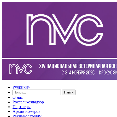
Рубрики
>
Найти
О нас
Россельхознадзор
Партнеры
Архив номеров
Рекламодателям