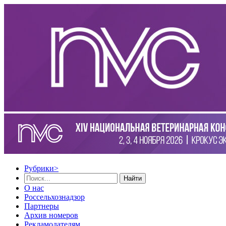
Рубрики
>
Найти
О нас
Россельхознадзор
Партнеры
Архив номеров
Рекламодателям