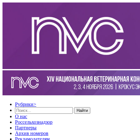
Рубрики
>
Найти
О нас
Россельхознадзор
Партнеры
Архив номеров
Рекламодателям