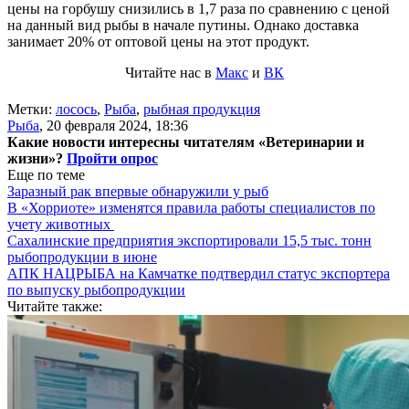
цены на горбушу снизились в 1,7 раза по сравнению с ценой
на данный вид рыбы в начале путины. Однако доставка
занимает 20% от оптовой цены на этот продукт.
Читайте нас в
Макс
и
ВК
Метки:
лосось
,
Рыба
,
рыбная продукция
Рыба
,
20 февраля 2024, 18:36
Какие новости интересны читателям «Ветеринарии и
жизни»?
Пройти опрос
Еще по теме
Заразный рак впервые обнаружили у рыб
В «Хорриоте» изменятся правила работы специалистов по
учету животных
Сахалинские предприятия экспортировали 15,5 тыс. тонн
рыбопродукции в июне
АПК НАЦРЫБА на Камчатке подтвердил статус экспортера
по выпуску рыбопродукции
Читайте также: