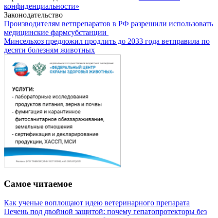
конфиденциальности»
Законодательство
Производителям ветпрепаратов в РФ разрешили использовать
медицинские фармсубстанции
Минсельхоз предложил продлить до 2033 года ветправила по
десяти болезням животных
Самое читаемое
Как ученые воплощают идею ветеринарного препарата
Печень под двойной защитой: почему гепатопротекторы без