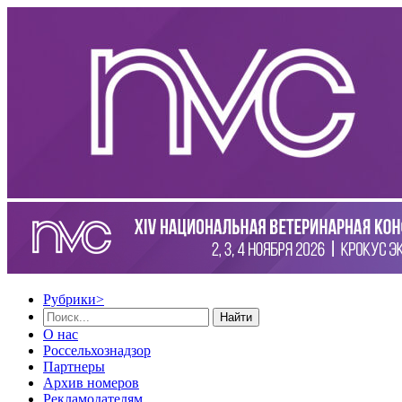
Рубрики
>
Найти
О нас
Россельхознадзор
Партнеры
Архив номеров
Рекламодателям