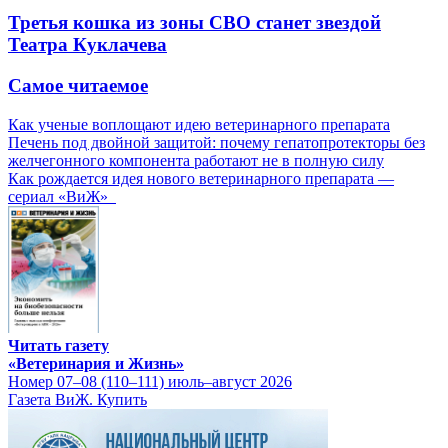
Третья кошка из зоны СВО станет звездой
Театра Куклачева
Самое читаемое
Как ученые воплощают идею ветеринарного препарата
Печень под двойной защитой: почему гепатопротекторы без
желчегонного компонента работают не в полную силу
Как рождается идея нового ветеринарного препарата —
сериал «ВиЖ»
Читать газету
«Ветеринария и Жизнь»
Номер 07–08 (110–111) июль–август 2026
Газета ВиЖ. Купить