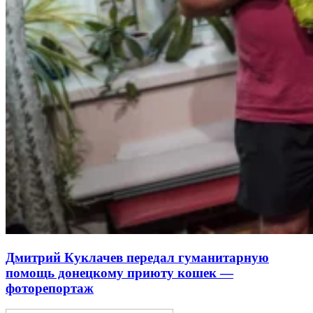
Дмитрий Куклачев передал гуманитарную
помощь донецкому приюту кошек —
фоторепортаж