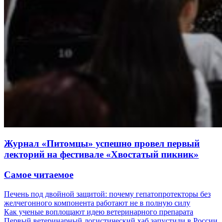
Журнал «Питомцы» успешно провел первый
лекторий на фестивале «Хвостатый пикник»
Самое читаемое
Печень под двойной защитой: почему гепатопротекторы без
желчегонного компонента работают не в полную силу
Как ученые воплощают идею ветеринарного препарата
Первый ветеринарный логистический хаб запустили в России