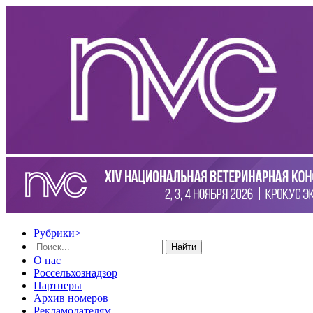
Рубрики
>
Найти
О нас
Россельхознадзор
Партнеры
Архив номеров
Рекламодателям