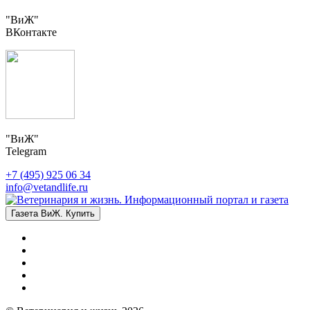
"ВиЖ"
ВКонтакте
"ВиЖ"
Telegram
+7 (495) 925 06 34
info@vetandlife.ru
Газета ВиЖ. Купить