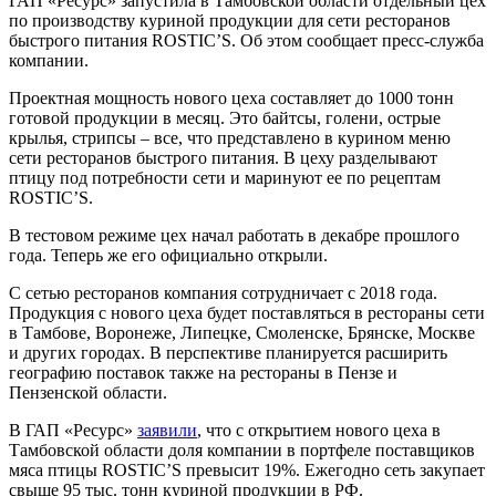
ГАП «Ресурс» запустила в Тамбовской области отдельный цех
по производству куриной продукции для сети ресторанов
быстрого питания ROSTIC’S. Об этом сообщает пресс-служба
компании.
Проектная мощность нового цеха составляет до 1000 тонн
готовой продукции в месяц. Это байтсы, голени, острые
крылья, стрипсы – все, что представлено в курином меню
сети ресторанов быстрого питания. В цеху разделывают
птицу под потребности сети и маринуют ее по рецептам
ROSTIC’S.
В тестовом режиме цех начал работать в декабре прошлого
года. Теперь же его официально открыли.
С сетью ресторанов компания сотрудничает с 2018 года.
Продукция с нового цеха будет поставляться в рестораны сети
в Тамбове, Воронеже, Липецке, Смоленске, Брянске, Москве
и других городах. В перспективе планируется расширить
географию поставок также на рестораны в Пензе и
Пензенской области.
В ГАП «Ресурс»
заявили
, что с открытием нового цеха в
Тамбовской области доля компании в портфеле поставщиков
мяса птицы ROSTIC’S превысит 19%. Ежегодно сеть закупает
свыше 95 тыс. тонн куриной продукции в РФ.