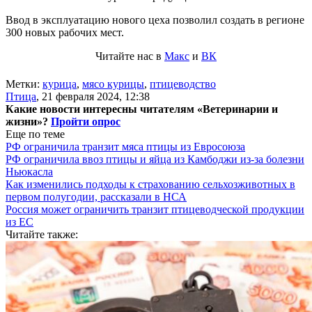
Ввод в эксплуатацию нового цеха позволил создать в регионе
300 новых рабочих мест.
Читайте нас в
Макс
и
ВК
Метки:
курица
,
мясо курицы
,
птицеводство
Птица
,
21 февраля 2024, 12:38
Какие новости интересны читателям «Ветеринарии и
жизни»?
Пройти опрос
Еще по теме
РФ ограничила транзит мяса птицы из Евросоюза
РФ ограничила ввоз птицы и яйца из Камбоджи из-за болезни
Ньюкасла
Как изменились подходы к страхованию сельхозживотных в
первом полугодии, рассказали в НСА
Россия может ограничить транзит птицеводческой продукции
из ЕС
Читайте также: