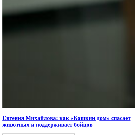
Евгения Михайлова: как «Кошкин дом» спасает
животных и поддерживает бойцов