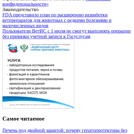
конфиденциальности»
Законодательство
FDA представило план по расширению разработки
ветпрепаратов для животных с редкими болезнями и
малочисленных видов
Пользователи ВетИС с 1 июля не смогут выполнять операции
без привязки учетной записи к Госуслугам
Самое читаемое
Печень под двойной защитой: почему гепатопротекторы без