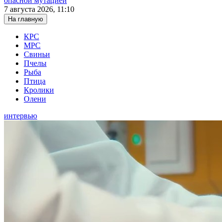
опасной мутацией
7 августа 2026, 11:10
На главную
КРС
МРС
Свиньи
Пчелы
Рыба
Птица
Кролики
Олени
интервью