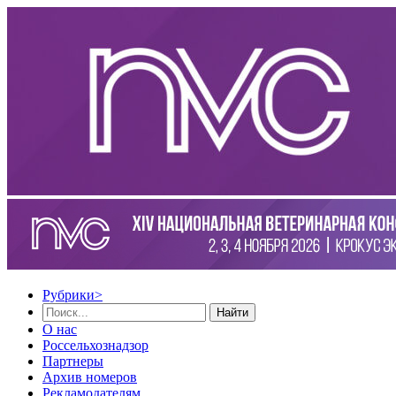
Рубрики
>
Найти
О нас
Россельхознадзор
Партнеры
Архив номеров
Рекламодателям