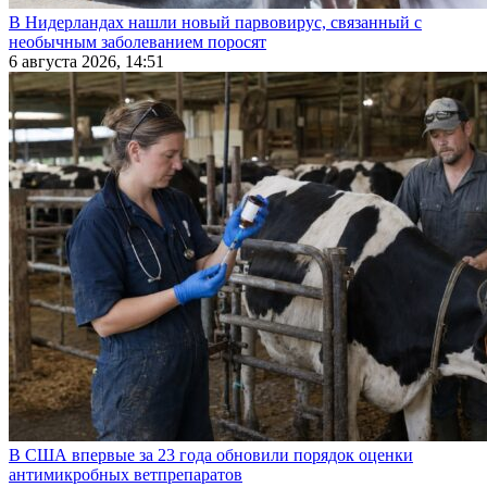
В Нидерландах нашли новый парвовирус, связанный с
необычным заболеванием поросят
6 августа 2026, 14:51
В США впервые за 23 года обновили порядок оценки
антимикробных ветпрепаратов