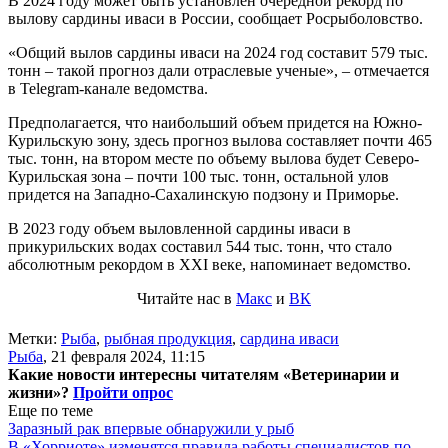
В 2024 году может быть установлен очередной рекорд по
вылову сардины иваси в России, сообщает Росрыболовство.
«Общий вылов сардины иваси на 2024 год составит 579 тыс.
тонн – такой прогноз дали отраслевые ученые», – отмечается
в Telegram-канале ведомства.
Предполагается, что наибольший объем придется на Южно-
Курильскую зону, здесь прогноз вылова составляет почти 465
тыс. тонн, на втором месте по объему вылова будет Северо-
Курильская зона – почти 100 тыс. тонн, остальной улов
придется на Западно-Сахалинскую подзону и Приморье.
В 2023 году объем выловленной сардины иваси в
прикурильских водах составил 544 тыс. тонн, что стало
абсолютным рекордом в XXI веке, напоминает ведомство.
Читайте нас в
Макс
и
ВК
Метки:
Рыба
,
рыбная продукция
,
сардина иваси
Рыба
,
21 февраля 2024, 11:15
Какие новости интересны читателям «Ветеринарии и
жизни»?
Пройти опрос
Еще по теме
Заразный рак впервые обнаружили у рыб
В «Хорриоте» изменятся правила работы специалистов по