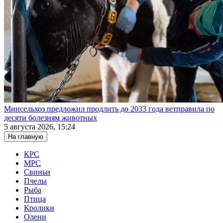
Минсельхоз предложил продлить до 2033 года ветправила по
десяти болезням животных
5 августа 2026, 15:24
На главную
КРС
МРС
Свиньи
Пчелы
Рыба
Птица
Кролики
Олени