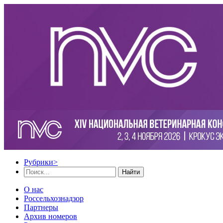
Рубрики
>
Найти
О нас
Россельхознадзор
Партнеры
Архив номеров