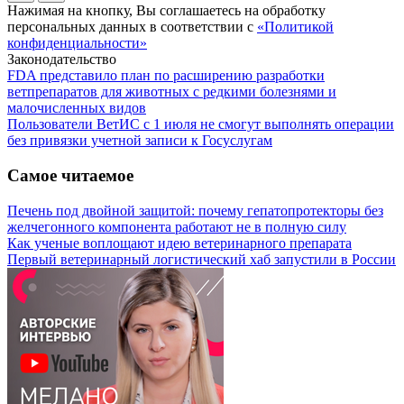
Нажимая на кнопку, Вы соглашаетесь на обработку
персональных данных в соответствии с
«Политикой
конфиденциальности»
Законодательство
FDA представило план по расширению разработки
ветпрепаратов для животных с редкими болезнями и
малочисленных видов
Пользователи ВетИС с 1 июля не смогут выполнять операции
без привязки учетной записи к Госуслугам
Самое читаемое
Печень под двойной защитой: почему гепатопротекторы без
желчегонного компонента работают не в полную силу
Как ученые воплощают идею ветеринарного препарата
Первый ветеринарный логистический хаб запустили в России