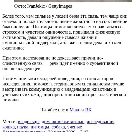
Фото: IvanJekic / GettyImages
Более того, чем сильнее у людей была эта связь, тем чаще они
отмечали положительное влияние животного на собственное
благополучие. Питомцы помогали хозяевам справляться со
стрессом и чувством одиночества, повышали физическую
активность, давали ощущение смысла жизни и
эмоциональной поддержки, а также в целом делали хозяев
счастливее.
При этом исследование не доказывает причинно-
следственную связь — речь идет именно о субъективной
оценке владельцев.
Понимание таких моделей поведения, со слов авторов
исследования, поможет ветеринарным специалистам лучше
выстраивать коммуникацию с владельцами животных и
учитывать их ожидания при организации профилактической
помощи.
Читайте нас в
Макс
и
ВК
Метки:
владельцы
,
домашние животные
,
исследования
,
кошка
,
наука
,
питомцы
,
собака
,
ученые