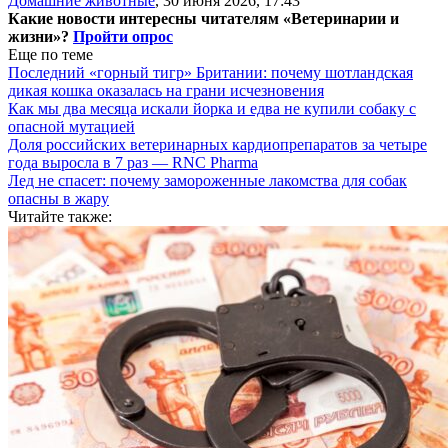
Домашние животные
,
30 июня 2026, 17:43
Какие новости интересны читателям «Ветеринарии и
жизни»?
Пройти опрос
Еще по теме
Последний «горный тигр» Британии: почему шотландская
дикая кошка оказалась на грани исчезновения
Как мы два месяца искали йорка и едва не купили собаку с
опасной мутацией
Доля российских ветеринарных кардиопрепаратов за четыре
года выросла в 7 раз — RNC Pharma
Лед не спасет: почему замороженные лакомства для собак
опасны в жару
Читайте также: