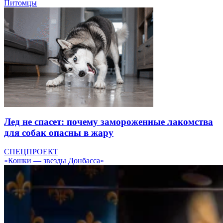
Питомцы
Лед не спасет: почему замороженные лакомства
для собак опасны в жару
СПЕЦПРОЕКТ
«Кошки — звезды Донбасса»