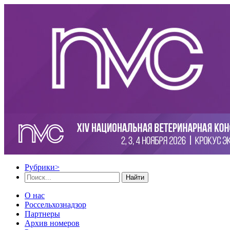
Рубрики
>
Найти
О нас
Россельхознадзор
Партнеры
Архив номеров