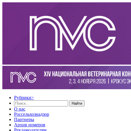
Рубрики
>
Найти
О нас
Россельхознадзор
Партнеры
Архив номеров
Рекламодателям