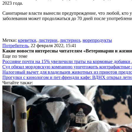
2023 года.
Санитарные власти вынесли предупреждение, что любой, кто у
заболевания может продолжаться до 70 дней после употребле
Метки:
креветки
,
листерии
,
листериоз
,
морепродукты
Потребитель
,
22 февраля 2022, 15:41
Какие новости интересны читателям «Ветеринарии и жизн
Еще по теме
Россияне почти на 15% увеличили траты на кормовые добавки
Суд обязал мордовскую компанию уничтожить контрафактные 
Налоговый вычет для владельцев животных из приютов предл
Прогулки с кинологом и пет-френдли кафе: ВДНХ открыл летн
Читайте также: