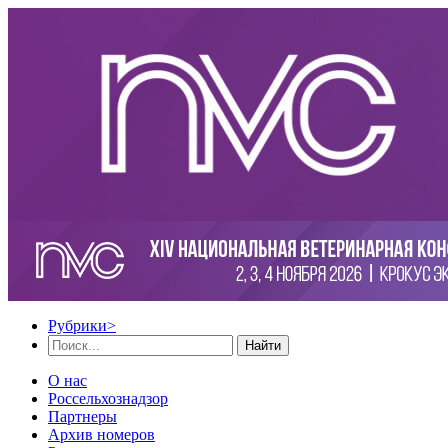
Рубрики
>
Найти
О нас
Россельхознадзор
Партнеры
Архив номеров