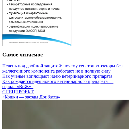
Самое читаемое
Печень под двойной защитой: почему гепатопротекторы без
желчегонного компонента работают не в полную силу
Как ученые воплощают идею ветеринарного препарата
Как рождается идея нового ветеринарного препарата —
сериал «ВиЖ»
СПЕЦПРОЕКТ
«Кошки — звезды Донбасса»