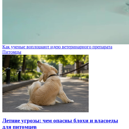
Как ученые воплощают идею ветеринарного препарата
Питомцы
Летние угрозы: чем опасны блохи и власоеды
для питомцев