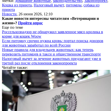
Метки:
домашние животные
,
законодательство
,
Законопроект
,
Кошка из приюта
,
Налоговый вычет
,
питомцы
,
собака из
приюта
Новости
,
26 июня 2026, 12:10
Какие новости интересны читателям «Ветеринарии и
жизни»?
Пройти опрос
Еще по теме
Россельхознадзор не обнаружил заявленное мясо кролика в
корме для кошек Woow
Если питомцу срочно нужна кровь: портал поиска доноров
для животных заработал по всей России
Новые правила для владельцев животных: как теперь
перевозить питомцев в такси и общественном транспорте
Налоговый вычет за лечение животных предлагают уже в
третий раз после отклонения законопроекта
Читайте также: