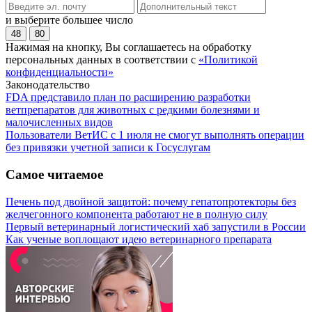
и выберите большее число
48
80
Нажимая на кнопку, Вы соглашаетесь на обработку
персональных данных в соответствии с
«Политикой
конфиденциальности»
Законодательство
FDA представило план по расширению разработки
ветпрепаратов для животных с редкими болезнями и
малочисленных видов
Пользователи ВетИС с 1 июля не смогут выполнять операции
без привязки учетной записи к Госуслугам
Самое читаемое
Печень под двойной защитой: почему гепатопротекторы без
желчегонного компонента работают не в полную силу
Первый ветеринарный логистический хаб запустили в России
Как ученые воплощают идею ветеринарного препарата