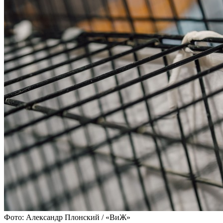
Фото: Александр Плонский / «ВиЖ»