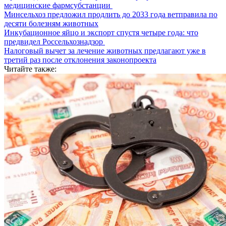
медицинские фармсубстанции
Минсельхоз предложил продлить до 2033 года ветправила по
десяти болезням животных
Инкубационное яйцо и экспорт спустя четыре года: что
предвидел Россельхознадзор
Налоговый вычет за лечение животных предлагают уже в
третий раз после отклонения законопроекта
Читайте также: