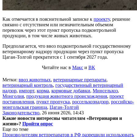
Как отмечается в пояснительной записке к
проекту
, решение
связано с отсутствием или незначительным объемом
перевозок через этот пункт пропуска подконтрольной
продукции, в том числе живых животных.
Предполагается, что ввоз подконтрольной государственному
ветеринарному надзору продукции через пункт пропуска
Цаган-Толгой прекратится с 1 сентября 2027 года.
Читайте нас в
Макс
и
ВК
Метки:
ввоз животных
,
ветеринарные препараты
,
ветеринарный контроль
,
государственный ветеринарный
надзор
,
импорт
,
корма
,
кормовые добавки
,
Минсельхоз
,
Монголия
,
продукция животного происхождения
,
проект
постановления
,
пункт пропуска
,
россельхознадзор
,
российско-
монгольская граница
,
Цаган-Толгой
Законодательство
,
26 июня 2026, 14:43
Какие новости интересны читателям «Ветеринарии и
жизни»?
Пройти опрос
Еще по теме
Производителям ветпрепаратов в РФ разрешили использовать