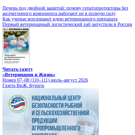
Печень под двойной защитой: почему гепатопротекторы без
желчегонного компонента работают не в полную силу
Как ученые воплощают идею ветеринарного препарата
Первый ветеринарный логистический хаб запустили в России
Читать газету
«Ветеринария и Жизнь»
Номер 07–08 (110–111) июль–август 2026
Газета ВиЖ. Купить