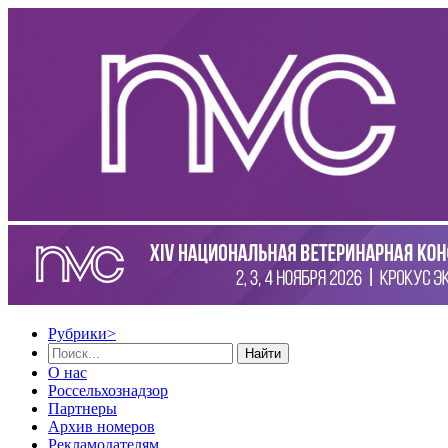
Рубрики
>
Найти
О нас
Россельхознадзор
Партнеры
Архив номеров
Рекламодателям