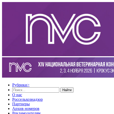
Рубрики
>
Найти
О нас
Россельхознадзор
Партнеры
Архив номеров
Рекламодателям