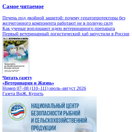
Самое читаемое
Печень под двойной защитой: почему гепатопротекторы без
желчегонного компонента работают не в полную силу
Как ученые воплощают идею ветеринарного препарата
Первый ветеринарный логистический хаб запустили в России
Читать газету
«Ветеринария и Жизнь»
Номер 07–08 (110–111) июль–август 2026
Газета ВиЖ. Купить