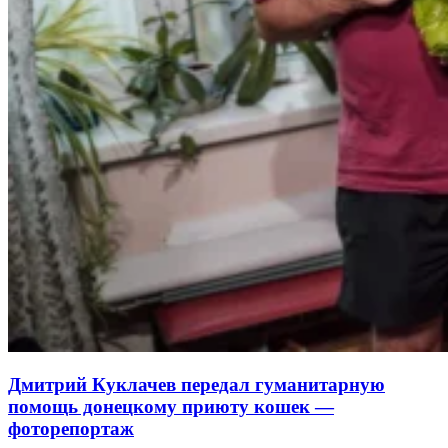
Дмитрий Куклачев передал гуманитарную
помощь донецкому приюту кошек —
фоторепортаж