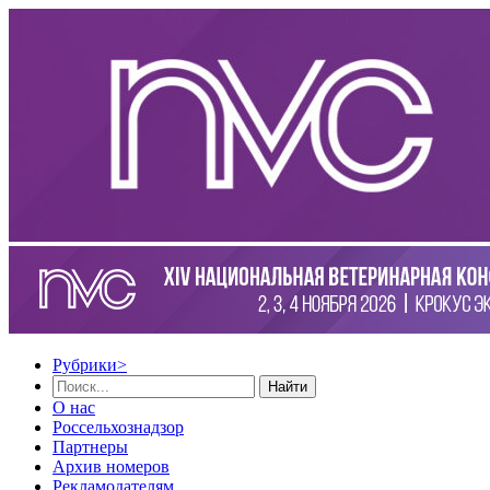
Рубрики
>
Найти
О нас
Россельхознадзор
Партнеры
Архив номеров
Рекламодателям