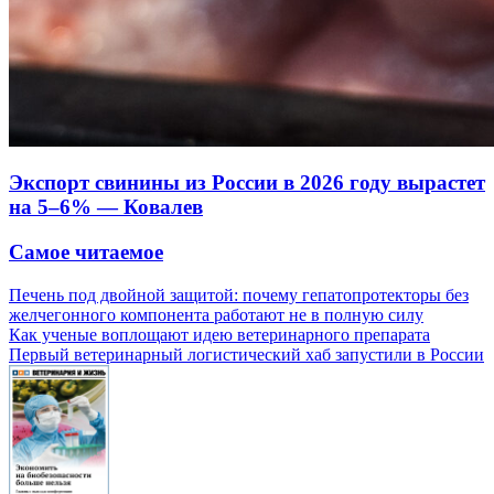
Экспорт свинины из России в 2026 году вырастет
на 5–6% — Ковалев
Самое читаемое
Печень под двойной защитой: почему гепатопротекторы без
желчегонного компонента работают не в полную силу
Как ученые воплощают идею ветеринарного препарата
Первый ветеринарный логистический хаб запустили в России