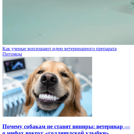
Как ученые воплощают идею ветеринарного препарата
Питомцы
Почему собакам не ставят виниры: ветеринар —
о мифах вокруг «голливудской улыбки»