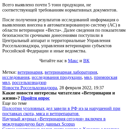
Всего выявлено почти 5 тонн продукции, не
соответствующей требованиям нормативных документов.
После получения результатов исследований информация о
выявлениях внесена в автоматизированную систему (АС) в
области ветеринарии «Веста». Далее сведения по показателям
безопасности срочными донесениями поступили в
Центральный аппарат и территориальные Управления
Россельхознадзора, управления ветеринарии субъектов
Российской Федерации и иные ведомства.
Читайте нас в
Макс
и
ВК
Метки:
ветеринария
,
ветеринарная лаборатория
,
исследования
,
исследования продукции
,
мвл
,
приморская
мвл
,
россельхознадзор
Новости Россельхознадзора
,
28 февраля 2022, 19:37
Какие новости интересны читателям «Ветеринарии и
жизни»?
Пройти опрос
Еще по теме
Полсотни уголовных дел завели в РФ из-за нарушений при
поставках скота, мяса и ветпрепаратов
Научный журнал «Ветеринария сегодня» включен в
международную базу данных Scopus