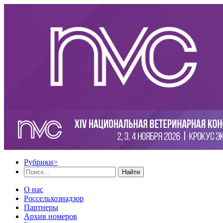
Рубрики
>
Найти
О нас
Россельхознадзор
Партнеры
Архив номеров