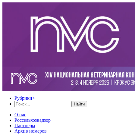
Рубрики
>
Найти
О нас
Россельхознадзор
Партнеры
Архив номеров