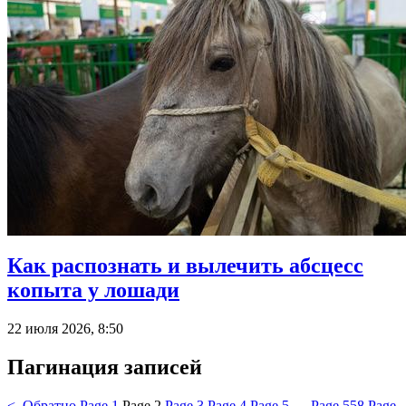
Как распознать и вылечить абсцесс
копыта у лошади
22 июля 2026, 8:50
Пагинация записей
< Обратно
Page
1
Page
2
Page
3
Page
4
Page
5
…
Page
558
Page