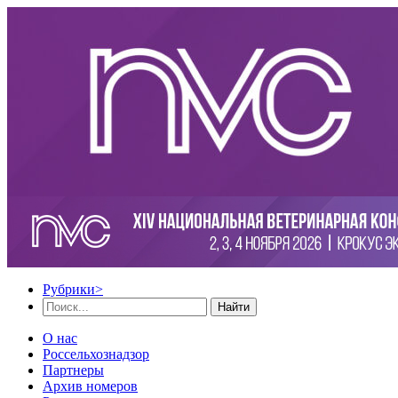
Рубрики
>
Найти
О нас
Россельхознадзор
Партнеры
Архив номеров