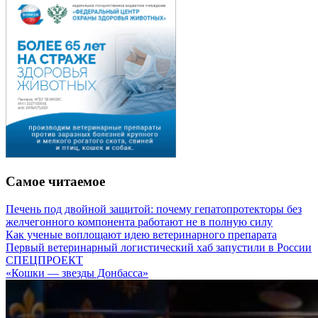
Самое читаемое
Печень под двойной защитой: почему гепатопротекторы без
желчегонного компонента работают не в полную силу
Как ученые воплощают идею ветеринарного препарата
Первый ветеринарный логистический хаб запустили в России
СПЕЦПРОЕКТ
«Кошки — звезды Донбасса»