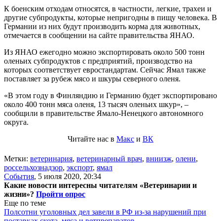
К боенским отходам относятся, в частности, легкие, трахеи и
другие субпродукты, которые непригодны в пищу человека. В
Германии из них будут производить корма для животных,
отмечается в сообщении на сайте правительства ЯНАО.
Из ЯНАО ежегодно можно экспортировать около 500 тонн
оленьих субпродуктов с предприятий, производство на
которых соответствует евростандартам. Сейчас Ямал также
поставляет за рубеж мясо и шкуры северного оленя.
«В этом году в Финляндию и Германию будет экспортировано
около 400 тонн мяса оленя, 13 тысяч оленьих шкур», –
сообщили в правительстве Ямало-Ненецкого автономного
округа.
Читайте нас в
Макс
и
ВК
Метки:
ветеринария
,
ветеринарный врач
,
вниизж
,
олени
,
россельхознадзор
,
экспорт
,
ямал
События
,
5 июля 2020, 20:34
Какие новости интересны читателям «Ветеринарии и
жизни»?
Пройти опрос
Еще по теме
Полсотни уголовных дел завели в РФ из-за нарушений при
поставках скота, мяса и ветпрепаратов