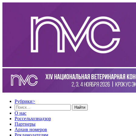
Рубрики
>
Найти
О нас
Россельхознадзор
Партнеры
Архив номеров
Рекламодателям