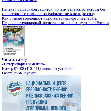
Печень под двойной защитой: почему гепатопротекторы без
желчегонного компонента работают не в полную силу
Как ученые воплощают идею ветеринарного препарата
Первый ветеринарный логистический хаб запустили в России
Читать газету
«Ветеринария и Жизнь»
Номер 07–08 (110–111) июль–август 2026
Газета ВиЖ. Купить