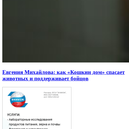
Евгения Михайлова: как «Кошкин дом» спасает
животных и поддерживает бойцов