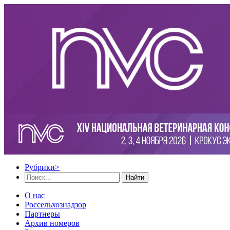
Рубрики
>
Найти
О нас
Россельхознадзор
Партнеры
Архив номеров