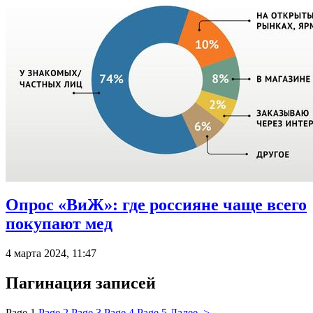
Опрос «ВиЖ»: где россияне чаще всего
покупают мед
4 марта 2024, 11:47
Пагинация записей
Page
1
Page
2
Page
3
Page
4
Page
5
Далее >