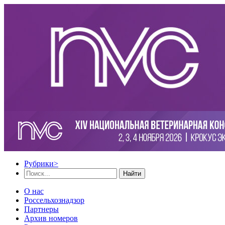
Рубрики
>
Найти
О нас
Россельхознадзор
Партнеры
Архив номеров