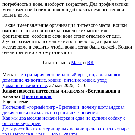
потребность в воде, наоборот, возрастает. Для профилактики
мочекаменной болезни полезно добавлять немного теплой
воды в корм.
Также имеет значение организация питьевого места. Кошки
охотнее пьют из широких керамических мисок или
фонтанчиков, особенно если вода стоит отдельно от еды.
Лучше разместить несколько источников воды в разных
местах дома и следить, чтобы вода всегда была свежей. Кошки
очень трепетно к этому относятся.
Читайте нас в
Макс
и
ВК
Метки:
ветеринария
,
ветеринарный врач
,
вода для кошек
,
домашние животные
,
кошки
,
питание кошек
,
уход
Домашние животные
,
27 мая 2026, 15:19
Какие новости интересны читателям «Ветеринарии и
жизни»?
Пройти опрос
Еще по теме
Последний «горный тигр» Британии: почему шотландская
дикая кошка оказалась на грани исчезновения
Как мы два месяца искали йорка и едва не купили собаку с
опасной мутацией
Доля российских ветеринарных кардиопрепаратов за четыре
года выросла в 7 раз — RNC Pharma