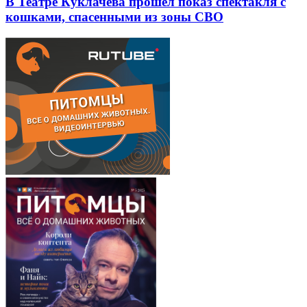
В Театре Куклачева прошел показ спектакля с
кошками, спасенными из зоны СВО