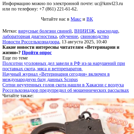
Информацию можно по электронной почте: uc@kmvl23.ru
или по телефону: +7 (861) 221-61-62.
Читайте нас в
Макс
и
ВК
Метки:
вирусные болезни свиней
,
ВНИИЗЖ
,
краснодар
,
лабораторная диагностика
,
обучение
,
свиноводство
Новости Россельхознадзора
,
13 августа 2025, 10:40
Какие новости интересны читателям «Ветеринарии и
жизни»?
Пройти опрос
Еще по теме
Полсотни уголовных дел завели в РФ из-за нарушений при
поставках скота, мяса и ветпрепаратов
Научный журнал «Ветеринария сегодня» включен в
международную базу данных Scopus
Сотни неучтенных голов скота нашли в Хакасии с воздуха
Россельхознадзор предупредил об мошеннических рассылках
Читайте также: