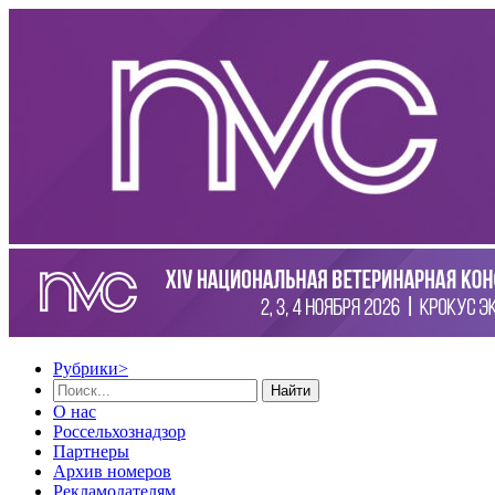
Рубрики
>
Найти
О нас
Россельхознадзор
Партнеры
Архив номеров
Рекламодателям