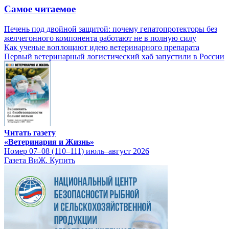
Самое читаемое
Печень под двойной защитой: почему гепатопротекторы без
желчегонного компонента работают не в полную силу
Как ученые воплощают идею ветеринарного препарата
Первый ветеринарный логистический хаб запустили в России
Читать газету
«Ветеринария и Жизнь»
Номер 07–08 (110–111) июль–август 2026
Газета ВиЖ. Купить