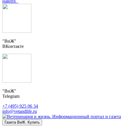
наверх
"ВиЖ"
ВКонтакте
"ВиЖ"
Telegram
+7 (495) 925 06 34
info@vetandlife.ru
Газета ВиЖ. Купить