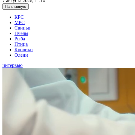
7 августа 2026, 11:10
На главную
КРС
МРС
Свиньи
Пчелы
Рыба
Птица
Кролики
Олени
интервью