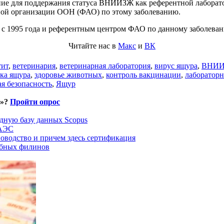
ение для поддержания статуса ВНИИЗЖ как референтной лабора
ной организации ООН (ФАО) по этому заболеванию.
 1995 года и референтным центром ФАО по данному заболевани
Читайте нас в
Макс
и
ВК
тит
,
ветеринария
,
ветеринарная лаборатория
,
вирус ящура
,
ВНИ
ка ящура
,
здоровье животных
,
контроль вакцинации
,
лабораторн
я безопасность
,
Ящур
и»?
Пройти опрос
дную базу данных Scopus
ЕАЭС
оводство и причем здесь сертификация
ыбных филинов