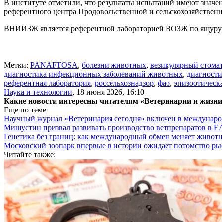
В институте отметили, что результаты испытаний имеют знач
референтного центра Продовольственной и сельскохозяйствен
ВНИИЗЖ является референтной лабораторией ВОЗЖ по ящуру с
Метки:
PANAFTOSA
,
болезни животных
,
везикулярный стома
диагностика инфекционных заболеваний животных
,
диагности
референтная лаборатория
,
россельхознадзор
,
фао
,
эпизоотическа
Наука и технологии
,
18 июня 2026, 16:10
Какие новости интересны читателям «Ветеринарии и жизн
Еще по теме
Научный журнал «Ветеринария сегодня» включен в междунаро
Мишустин призвал развивать производство ветпрепаратов в 
Генетика без границ: как международный обмен меняет животн
Московский зоопарк впервые в истории ожидает потомство р
Читайте также: