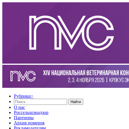
Рубрики
>
Найти
О нас
Россельхознадзор
Партнеры
Архив номеров
Рекламодателям