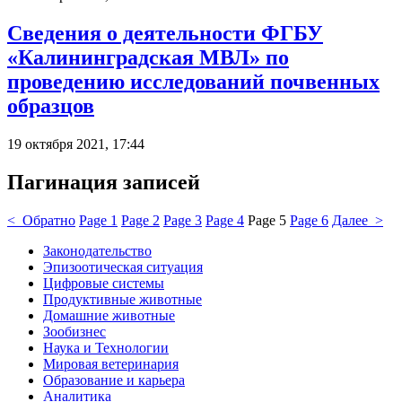
Сведения о деятельности ФГБУ
«Калининградская МВЛ» по
проведению исследований почвенных
образцов
19 октября 2021, 17:44
Пагинация записей
< Обратно
Page
1
Page
2
Page
3
Page
4
Page
5
Page
6
Далее >
Законодательство
Эпизоотическая ситуация
Цифровые системы
Продуктивные животные
Домашние животные
Зообизнес
Наука и Технологии
Мировая ветеринария
Образование и карьера
Аналитика