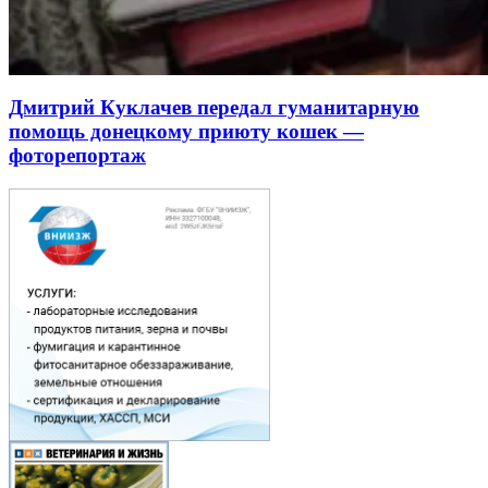
Дмитрий Куклачев передал гуманитарную
помощь донецкому приюту кошек —
фоторепортаж