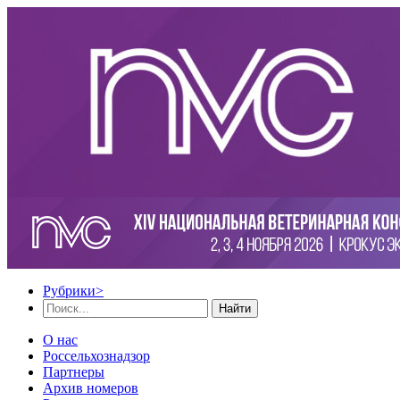
Рубрики
>
Найти
О нас
Россельхознадзор
Партнеры
Архив номеров