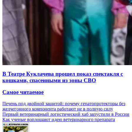
В Театре Куклачева прошел показ спектакля с
кошками, спасенными из зоны СВО
Самое читаемое
Печень под двойной защитой: почему гепатопротекторы без
желчегонного компонента работают не в полную силу
Первый ветеринарный логистический хаб запустили в России
Как ученые воплощают идею ветеринарного препарата