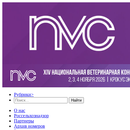
Рубрики
>
Найти
О нас
Россельхознадзор
Партнеры
Архив номеров