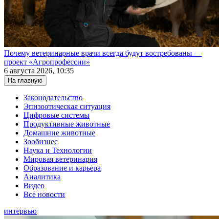
Почему ветеринарные врачи всегда будут востребованы —
проект «Агропрофессии»
6 августа 2026, 10:35
На главную
Законодательство
Эпизоотическая ситуация
Цифровые системы
Продуктивные животные
Домашние животные
Зообизнес
Наука и Технологии
Мировая ветеринария
Образование и карьера
Аналитика
Видео
Все новости
интервью