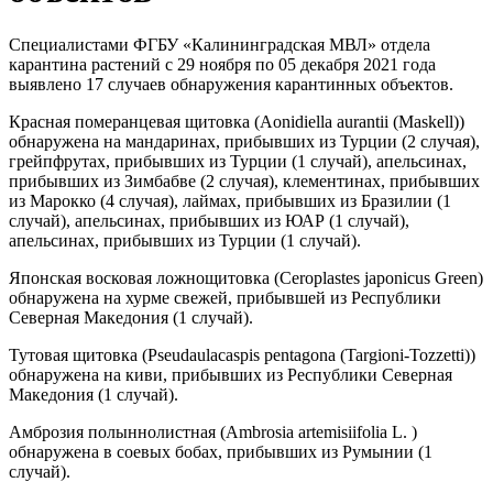
Специалистами ФГБУ «Калининградская МВЛ» отдела
карантина растений с 29 ноября по 05 декабря 2021 года
выявлено 17 случаев обнаружения карантинных объектов.
Красная померанцевая щитовка (Aonidiella aurantii (Maskell))
обнаружена на мандаринах, прибывших из Турции (2 случая),
грейпфрутах, прибывших из Турции (1 случай), апельсинах,
прибывших из Зимбабве (2 случая), клементинах, прибывших
из Марокко (4 случая), лаймах, прибывших из Бразилии (1
случай), апельсинах, прибывших из ЮАР (1 случай),
апельсинах, прибывших из Турции (1 случай).
Японская восковая ложнощитовка (Ceroplastes japonicus Green)
обнаружена на хурме свежей, прибывшей из Республики
Северная Македония (1 случай).
Тутовая щитовка (Pseudaulacaspis pentagona (Targioni-Tozzetti))
обнаружена на киви, прибывших из Республики Северная
Македония (1 случай).
Амброзия полыннолистная (Ambrosia artemisiifolia L. )
обнаружена в соевых бобах, прибывших из Румынии (1
случай).