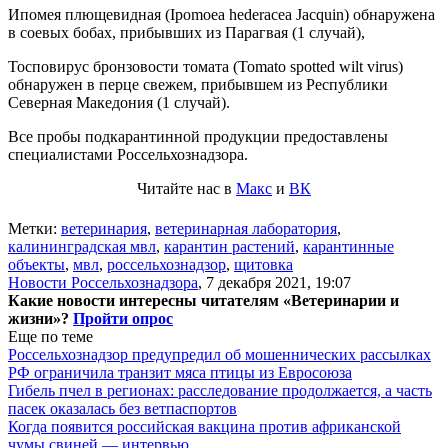
Ипомея плющевидная (Ipomoea hederacea Jacquin) обнаружена
в соевых бобах, прибывших из Парагвая (1 случай),
Тосповирус бронзовости томата (Tomato spotted wilt virus)
обнаружен в перце свежем, прибывшем из Республики
Северная Македония (1 случай).
Все пробы подкарантинной продукции предоставлены
специалистами Россельхознадзора.
Читайте нас в
Макс
и
ВК
Метки:
ветеринария
,
ветеринарная лаборатория
,
калининградская мвл
,
карантин растений
,
карантинные
объекты
,
мвл
,
россельхознадзор
,
щитовка
Новости Россельхознадзора
,
7 декабря 2021, 19:07
Какие новости интересны читателям «Ветеринарии и
жизни»?
Пройти опрос
Еще по теме
Россельхознадзор предупредил об мошеннических рассылках
РФ ограничила транзит мяса птицы из Евросоюза
Гибель пчел в регионах: расследование продолжается, а часть
пасек оказалась без ветпаспортов
Когда появится российская вакцина против африканской
чумы свиней — интервью