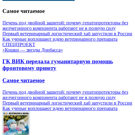
Самое читаемое
Печень под двойной защитой: почему гепатопротекторы без
желчегонного компонента работают не в полную силу
Первый ветеринарный логистический хаб запустили в России
Как ученые воплощают идею ветеринарного препарата
СПЕЦПРОЕКТ
«Кошки — звезды Донбасса»
ГК ВИК передала гуманитарную помощь
фронтовому приюту
Самое читаемое
Печень под двойной защитой: почему гепатопротекторы без
желчегонного компонента работают не в полную силу
Первый ветеринарный логистический хаб запустили в России
Как ученые воплощают идею ветеринарного препарата