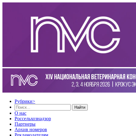
Рубрики
>
Найти
О нас
Россельхознадзор
Партнеры
Архив номеров
Рекламодателям