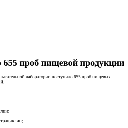
655 проб пищевой продукции
спытательной лаборатории поступило 655 проб пищевых
ий.
клин;
етрациклин;