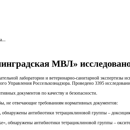
...
нградская МВЛ» исследовано 
ытательной лаборатории и ветеринарно-санитарной экспертизы и
ного Управления Россельхознадзора. Проведено 3395 исследован
тивных документов по качеству и безопасности.
бы, не отвечающие требованиям нормативных документов:
), обнаружены антибиотики тетрациклиновой группы – доксици
ке», обнаружены антибиотики тетрациклиновой группы – оксит