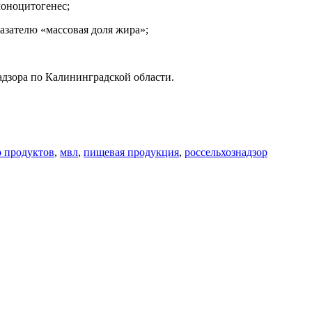
оноцитогенес;
азателю «массовая доля жира»;
адзора по Калининградской области.
о продуктов
,
мвл
,
пищевая продукция
,
россельхознадзор