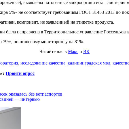
ороженые), выявлены патогенные микроорганизмы – листерия м
ира 5%» не соответствует требованиям ГОСТ 31453-2013 по пок
агинан, компонент, не заявленный на этикетке продукта.
ки была направлена в Территориальное управление Россельхозн
на 79%, по пищевому мониторингу на 81%.
Читайте нас в
Макс
и
ВК
боратория
,
исследование качества
,
калининградская мвл
,
качеств
и»?
Пройти опрос
асек оказалась без ветпаспортов
 свиней — интервью