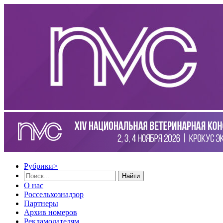
Рубрики
>
Найти
О нас
Россельхознадзор
Партнеры
Архив номеров
Рекламодателям