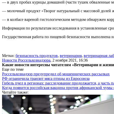
— в двух пробах курицы домашней (части тушек обваленные м
— молочный продукт «Творог натуральный с массовой долей ж
— в колбасе вареной гистологическим методом обнаружен корр
Информация по результатам исследования в установленные сро
Государственная работа по пищевой безопасности выполнена 
Метки:
безопасность продуктов
,
ветеринария
,
ветеринарная ла
Новости Россельхознадзора
,
2 ноября 2021, 16:36
Какие новости интересны читателям «Ветеринарии и жизн
Еще по теме
Россельхознадзор предупредил об мошеннических рассылках
РФ ограничила транзит мяса птицы из Евросоюза
Гибель пчел в регионах: расследование продолжается, а часть п
Когда появится российская вакцина против африканской чумы
Читайте также: