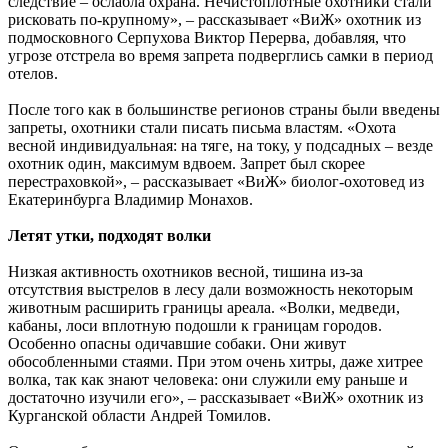
следствие – ослабла охрана. Нечистоплотные охотники стали
рисковать по-крупному», – рассказывает «ВиЖ» охотник из
подмосковного Серпухова Виктор Перерва, добавляя, что
угрозе отстрела во время запрета подверглись самки в период
отелов.
После того как в большинстве регионов страны были введены
запреты, охотники стали писать письма властям. «Охота
весной индивидуальная: на тяге, на току, у подсадных – везде
охотник один, максимум вдвоем. Запрет был скорее
перестраховкой», – рассказывает «ВиЖ» биолог-охотовед из
Екатеринбурга Владимир Монахов.
Летят утки, подходят волки
Низкая активность охотников весной, тишина из-за
отсутствия выстрелов в лесу дали возможность некоторым
животным расширить границы ареала. «Волки, медведи,
кабаны, лоси вплотную подошли к границам городов.
Особенно опасны одичавшие собаки. Они живут
обособленными стаями. При этом очень хитры, даже хитрее
волка, так как знают человека: они служили ему раньше и
достаточно изучили его», – рассказывает «ВиЖ» охотник из
Курганской области Андрей Томилов.