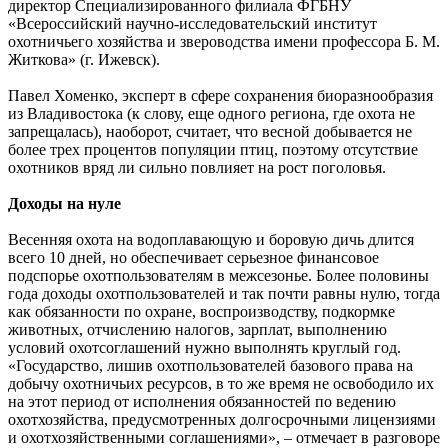
директор Специализированного филиала ФГБНУ
«Всероссийский научно-исследовательский институт
охотничьего хозяйства и звероводства имени профессора Б. М.
Житкова» (г. Ижевск).
Павел Хоменко, эксперт в сфере сохранения биоразнообразия
из Владивостока (к слову, еще одного региона, где охота не
запрещалась), наоборот, считает, что весной добывается не
более трех процентов популяции птиц, поэтому отсутствие
охотников вряд ли сильно повлияет на рост поголовья.
Доходы на нуле
Весенняя охота на водоплавающую и боровую дичь длится
всего 10 дней, но обеспечивает серьезное финансовое
подспорье охотпользователям в межсезонье. Более половины
года доходы охотпользователей и так почти равны нулю, тогда
как обязанности по охране, воспроизводству, подкормке
животных, отчислению налогов, зарплат, выполнению
условий охотсоглашений нужно выполнять круглый год.
«Государство, лишив охотпользователей базового права на
добычу охотничьих ресурсов, в то же время не освободило их
на этот период от исполнения обязанностей по ведению
охотхозяйства, предусмотренных долгосрочными лицензиями
и охотхозяйственными соглашениями», – отмечает в разговоре