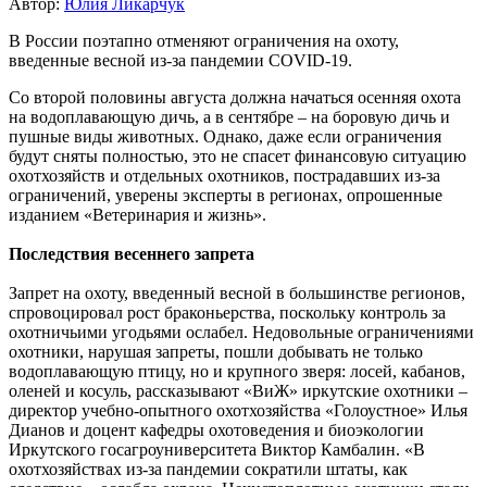
Автор:
Юлия Ликарчук
В России поэтапно отменяют ограничения на охоту,
введенные весной из-за пандемии COVID-19.
Со второй половины августа должна начаться осенняя охота
на водоплавающую дичь, а в сентябре – на боровую дичь и
пушные виды животных. Однако, даже если ограничения
будут сняты полностью, это не спасет финансовую ситуацию
охотхозяйств и отдельных охотников, пострадавших из-за
ограничений, уверены эксперты в регионах, опрошенные
изданием «Ветеринария и жизнь».
Последствия весеннего запрета
Запрет на охоту, введенный весной в большинстве регионов,
спровоцировал рост браконьерства, поскольку контроль за
охотничьими угодьями ослабел. Недовольные ограничениями
охотники, нарушая запреты, пошли добывать не только
водоплавающую птицу, но и крупного зверя: лосей, кабанов,
оленей и косуль, рассказывают «ВиЖ» иркутские охотники –
директор учебно-опытного охотхозяйства «Голоустное» Илья
Дианов и доцент кафедры охотоведения и биоэкологии
Иркутского госагроуниверситета Виктор Камбалин. «В
охотхозяйствах из-за пандемии сократили штаты, как