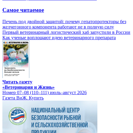
Самое читаемое
Печень под двойной защитой: почему гепатопротекторы без
желчегонного компонента работают не в полную силу
Первый ветеринарный логистический хаб запустили в России
Как ученые воплощают идею ветеринарного препарата
Читать газету
«Ветеринария и Жизнь»
Номер 07–08 (110–111) июль–август 2026
Газета ВиЖ. Купить