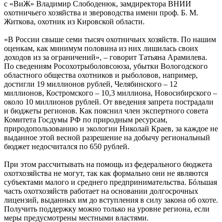
с «ВиЖ» Владимир Слободенюк, замдиректора ВНИИ
охотничьего хозяйства и звероводства имени проф. Б. М.
Житкова, охотник из Кировской области.
«В России свыше семи тысяч охотничьих хозяйств. По нашим
оценкам, как минимум половина из них лишилась своих
доходов из за ограничений», – говорит Татьяна Арамилева.
По сведениям Росохотрыболовсоюза, убытки Вологодского
областного общества охотников и рыболовов, например,
достигли 19 миллионов рублей, Челябинского – 12
миллионов, Костромского – 10,3 миллиона, Новосибирского –
около 10 миллионов рублей. От введения запрета пострадали
и бюджеты регионов. Как пояснил член экспертного совета
Комитета Госдумы РФ по природным ресурсам,
природопользованию и экологии Николай Краев, за каждое не
выданное этой весной разрешение на добычу региональный
бюджет недосчитался по 650 рублей.
При этом рассчитывать на помощь из федерального бюджета
охотхозяйства не могут, так как формально они не являются
субъектами малого и среднего предпринимательства. Бóльшая
часть охотхозяйств работает на основании долгосрочных
лицензий, выданных им до вступления в силу закона об охоте.
Получить поддержку можно только на уровне региона, если
меры предусмотрены местными властями.