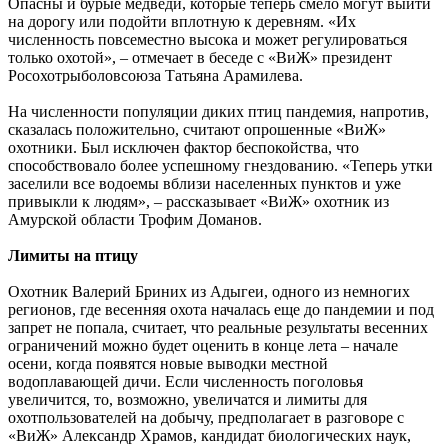
Опасны и бурые медведи, которые теперь смело могут выйти
на дорогу или подойти вплотную к деревням. «Их
численность повсеместно высока и может регулироваться
только охотой», – отмечает в беседе с «ВиЖ» президент
Росохотрыболовсоюза Татьяна Арамилева.
На численности популяции диких птиц пандемия, напротив,
сказалась положительно, считают опрошенные «ВиЖ»
охотники. Был исключен фактор беспокойства, что
способствовало более успешному гнездованию. «Теперь утки
заселили все водоемы вблизи населенных пунктов и уже
привыкли к людям», – рассказывает «ВиЖ» охотник из
Амурской области Трофим Доманов.
Лимиты на птицу
Охотник Валерий Бриних из Адыгеи, одного из немногих
регионов, где весенняя охота началась еще до пандемии и под
запрет не попала, считает, что реальные результаты весенних
ограничений можно будет оценить в конце лета – начале
осени, когда появятся новые выводки местной
водоплавающей дичи. Если численность поголовья
увеличится, то, возможно, увеличатся и лимиты для
охотпользователей на добычу, предполагает в разговоре с
«ВиЖ» Александр Храмов, кандидат биологических наук,