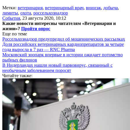
Метки:
ветеринария
,
ветеринарный врач
,
вниизж
,
добыча
,
лимиты
,
охота
,
россельхознадзор
События
,
23 августа 2020, 10:12
Какие новости интересны читателям «Ветеринарии и
жизни»?
Пройти опрос
Еще по теме
Россельхознадзор предупредил об мошеннических рассылках
Доля российских ветеринарных кардиопрепаратов за четыре
года выросла в 7 раз — RNC Pharma
Московский зоопарк впервые в истории ожидает потомство
рыбных филинов
В Нидерландах нашли новый парвовирус, связанный с
необычным заболеванием поросят
Читайте также: