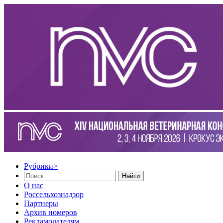
Рубрики
>
Найти
О нас
Россельхознадзор
Партнеры
Архив номеров
Рекламодателям