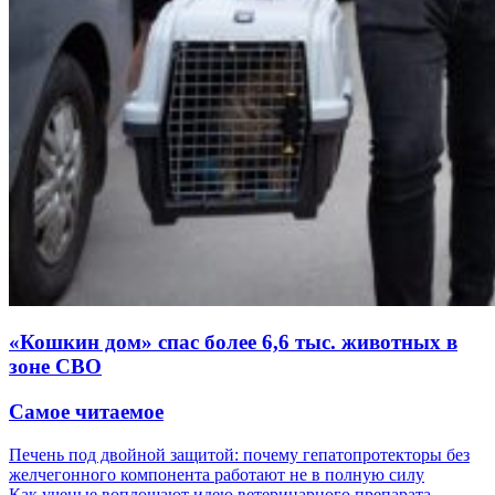
«Кошкин дом» спас более 6,6 тыс. животных в
зоне СВО
Самое читаемое
Печень под двойной защитой: почему гепатопротекторы без
желчегонного компонента работают не в полную силу
Как ученые воплощают идею ветеринарного препарата