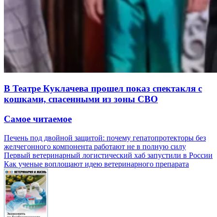
В Театре Куклачева прошел показ спектакля с
кошками, спасенными из зоны СВО
Самое читаемое
Печень под двойной защитой: почему гепатопротекторы без
желчегонного компонента работают не в полную силу
Первый ветеринарный логистический хаб запустили в России
Как ученые воплощают идею ветеринарного препарата