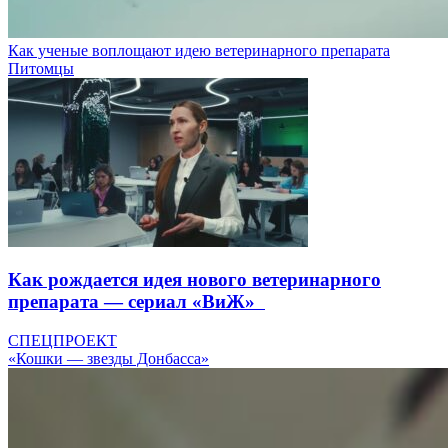
Как ученые воплощают идею ветеринарного препарата
Питомцы
Как рождается идея нового ветеринарного
препарата — сериал «ВиЖ»
СПЕЦПРОЕКТ
«Кошки — звезды Донбасса»