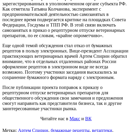
зарегистрированных в уполномоченном органе субъекта РФ.
Как отметила Татьяна Колчанова, эксперимент с
предпринимательской деятельностью самозанятых в
последнее время подвергается критике на площадках Совета
Федерации, Госдумы и ТПП РФ. В этой связи включать
самозанятых в приказ о рецептурном отпуске ветеринарных
препаратов, по ее словам, «крайне опрометчиво».
Еще одной темой обсуждения стал отказ от бумажных
рецептов в пользу электронных. Вице-президент Ассоциации
практикующих ветеринарных врачей Артем Спирин обратил
внимание, что в отдельных отдаленных районах России
оформление рецептов в электронном виде не всегда
возможно. Поэтому участники заседания высказались за
сохранение бумажного формата наряду с электронным.
После публикации проекта поправок к приказу о
рецептурном отпуске ветеринарных препаратов для
общественного обсуждения свои замечания и предложения
смогут направить как представители бизнеса, так и другие
заинтересованные участники рынка.
Читайте нас в
Макс
и
ВК
Метки:
Артем Спирин
,
бумажные рецепты
,
ветаптеки
,