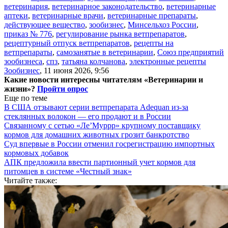
ветеринария
,
ветеринарное законодательство
,
ветеринарные
аптеки
,
ветеринарные врачи
,
ветеринарные препараты
,
действующее вещество
,
зообизнес
,
Минсельхоз России
,
приказ № 776
,
регулирование рынка ветпрепаратов
,
рецептурный отпуск ветпрепаратов
,
рецепты на
ветпрепараты
,
самозанятые в ветеринарии
,
Союз предприятий
зообизнеса
,
спз
,
татьяна колчанова
,
электронные рецепты
Зообизнес
,
11 июня 2026, 9:56
Какие новости интересны читателям «Ветеринарии и
жизни»?
Пройти опрос
Еще по теме
В США отзывают серии ветпрепарата Adequan из-за
стеклянных волокон — его продают и в России
Связанному с сетью «Ле’Муррр» крупному поставщику
кормов для домашних животных грозит банкротство
Суд впервые в России отменил госрегистрацию импортных
кормовых добавок
АПК предложила ввести партионный учет кормов для
питомцев в системе «Честный знак»
Читайте также: