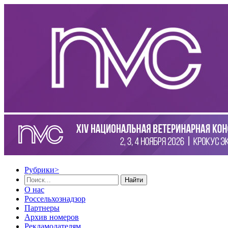
Рубрики
>
Найти
О нас
Россельхознадзор
Партнеры
Архив номеров
Рекламодателям