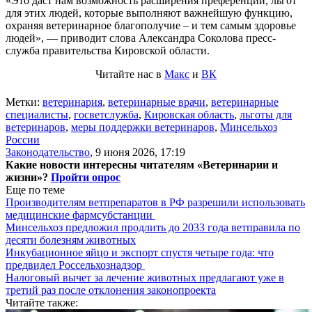
«Это даст нам возможность расширения преференций, льгот
для этих людей, которые выполняют важнейшую функцию,
охраняя ветеринарное благополучие – и тем самым здоровье
людей», — приводит слова Александра Соколова пресс-
служба правительства Кировской области.
Читайте нас в
Макс
и
ВК
Метки:
ветеринария
,
ветеринарные врачи
,
ветеринарные
специалисты
,
госветслужба
,
Кировская область
,
льготы для
ветеринаров
,
меры поддержки ветеринаров
,
Минсельхоз
России
Законодательство
,
9 июня 2026, 17:19
Какие новости интересны читателям «Ветеринарии и
жизни»?
Пройти опрос
Еще по теме
Производителям ветпрепаратов в РФ разрешили использовать
медицинские фармсубстанции
Минсельхоз предложил продлить до 2033 года ветправила по
десяти болезням животных
Инкубационное яйцо и экспорт спустя четыре года: что
предвидел Россельхознадзор
Налоговый вычет за лечение животных предлагают уже в
третий раз после отклонения законопроекта
Читайте также: