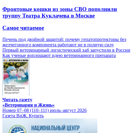
Фронтовые кошки из зоны СВО пополнили
труппу Театра Куклачева в Москве
Самое читаемое
Печень под двойной защитой: почему гепатопротекторы без
желчегонного компонента работают не в полную силу
Первый ветеринарный логистический хаб запустили в России
Как ученые воплощают идею ветеринарного препарата
Читать газету
«Ветеринария и Жизнь»
Номер 07–08 (110–111) июль–август 2026
Газета ВиЖ. Купить