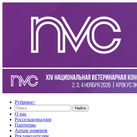
Рубрики
>
Найти
О нас
Россельхознадзор
Партнеры
Архив номеров
Рекламодателям