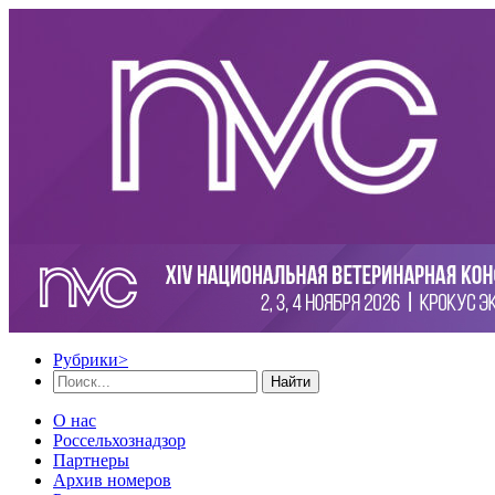
Рубрики
>
Найти
О нас
Россельхознадзор
Партнеры
Архив номеров