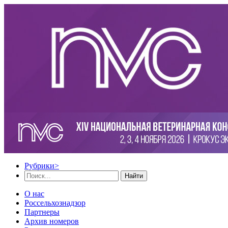
Рубрики
>
Найти
О нас
Россельхознадзор
Партнеры
Архив номеров