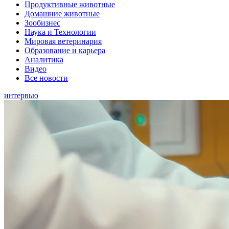
Продуктивные животные
Домашние животные
Зообизнес
Наука и Технологии
Мировая ветеринария
Образование и карьера
Аналитика
Видео
Все новости
интервью