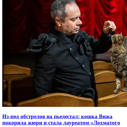
Из-под обстрелов на пьедестал: кошка Вижа
покорила жюри и стала лауреатом «Лохматого