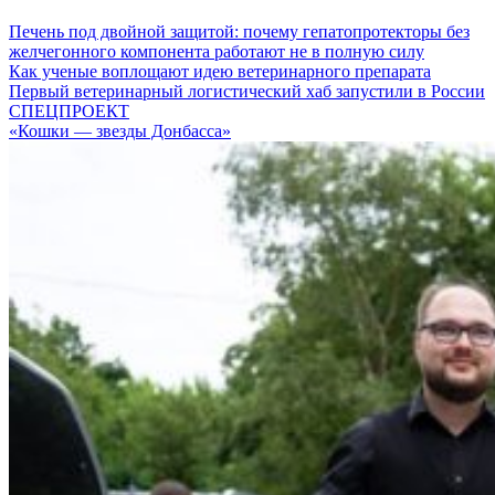
Печень под двойной защитой: почему гепатопротекторы без
желчегонного компонента работают не в полную силу
Как ученые воплощают идею ветеринарного препарата
Первый ветеринарный логистический хаб запустили в России
СПЕЦПРОЕКТ
«Кошки — звезды Донбасса»