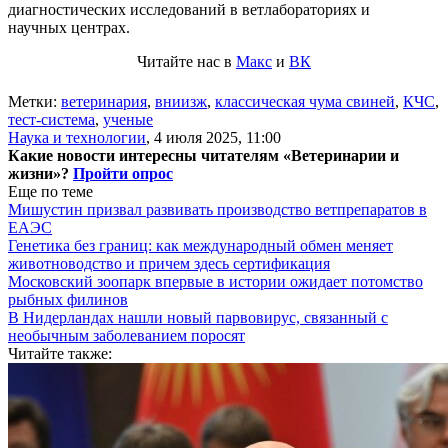
диагностических исследований в ветлабораториях и
научных центрах.
Читайте нас в
Макс
и
ВК
Метки:
ветеринария
,
вниизж
,
классическая чума свиней
,
КЧС
,
тест-система
,
ученые
Наука и технологии
,
4 июля 2025, 11:00
Какие новости интересны читателям «Ветеринарии и
жизни»?
Пройти опрос
Еще по теме
Мишустин призвал развивать производство ветпрепаратов в
ЕАЭС
Генетика без границ: как международный обмен меняет
животноводство и причем здесь сертификация
Московский зоопарк впервые в истории ожидает потомство
рыбных филинов
В Нидерландах нашли новый парвовирус, связанный с
необычным заболеванием поросят
Читайте также: