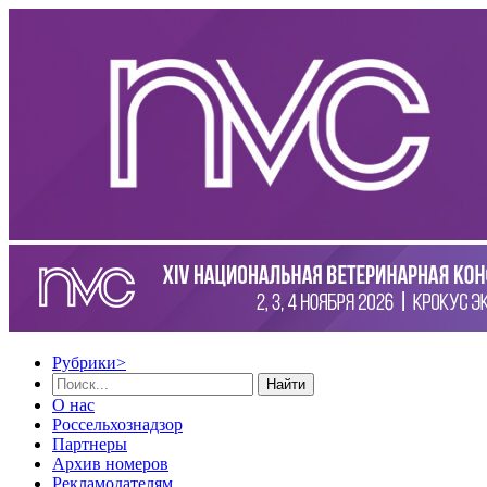
Рубрики
>
Найти
О нас
Россельхознадзор
Партнеры
Архив номеров
Рекламодателям