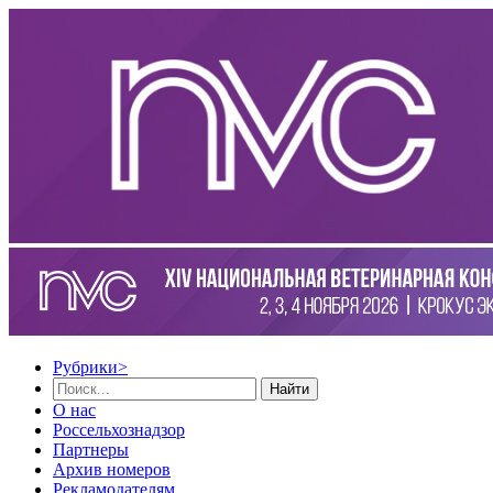
Рубрики
>
Найти
О нас
Россельхознадзор
Партнеры
Архив номеров
Рекламодателям