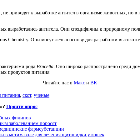
 не приводят к выработке антител в организме животных, но в к
тных выработались антитела. Они специфичны к природному пол
ns Chemistry. Они могут лечь в основу для разработки высокото
 бактериями рода
Brucella
. Оно широко распространено среди дом
ых продуктов питания.
Читайте нас в
Макс
и
ВК
 питания
,
скот
,
ученые
и»?
Пройти опрос
ыбных филинов
ным заболеванием поросят
 медицинские фармсубстанции
ти в метимазоле для лечения щитовидки у кошек