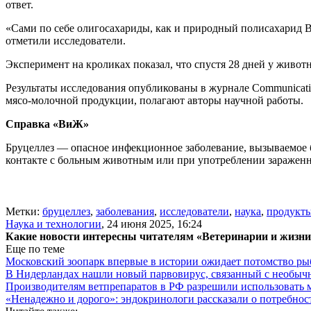
ответ.
«Сами по себе олигосахариды, как и природный полисахарид В,
отметили исследователи.
Эксперимент на кроликах показал, что спустя 28 дней у живо
Результаты исследования опубликованы в журнале Communicatio
мясо-молочной продукции, полагают авторы научной работы.
Справка «ВиЖ»
Бруцеллез — опасное инфекционное заболевание, вызываемое
контакте с больным животным или при употреблении зараженн
Метки:
бруцеллез
,
заболевания
,
исследователи
,
наука
,
продукты
Наука и технологии
,
24 июня 2025, 16:24
Какие новости интересны читателям «Ветеринарии и жизн
Еще по теме
Московский зоопарк впервые в истории ожидает потомство р
В Нидерландах нашли новый парвовирус, связанный с необыч
Производителям ветпрепаратов в РФ разрешили использовать
«Ненадежно и дорого»: эндокринологи рассказали о потребнос