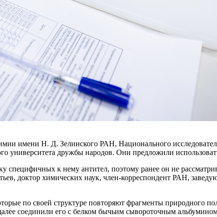
имии имени Н. Д. Зелинского РАН, Национального исследовате
ого университета дружбы народов. Они предложили использоват
 специфичных к нему антител, поэтому ранее он не рассматрив
тьев, доктор химических наук, член-корреспондент РАН, завед
оторые по своей структуре повторяют фрагменты природного по
А далее соединили его с белком бычьим сывороточным альбумин