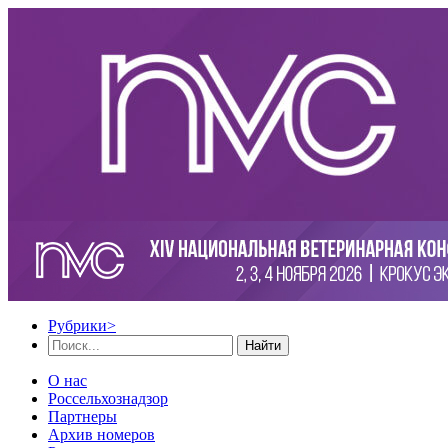
Рубрики
>
Найти
О нас
Россельхознадзор
Партнеры
Архив номеров