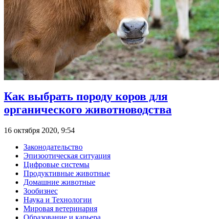
Как выбрать породу коров для
органического животноводства
16 октября 2020, 9:54
Законодательство
Эпизоотическая ситуация
Цифровые системы
Продуктивные животные
Домашние животные
Зообизнес
Наука и Технологии
Мировая ветеринария
Образование и карьера