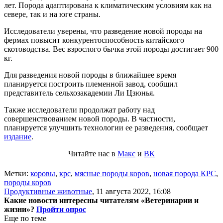
лет. Порода адаптирована к климатическим условиям как на
севере, так и на юге страны.
Исследователи уверены, что разведение новой породы на
фермах повысит конкурентоспособность китайского
скотоводства. Вес взрослого бычка этой породы достигает 900
кг.
Для разведения новой породы в ближайшее время
планируется построить племенной завод, сообщил
представитель сельхозакадемии Ли Цзюнья.
Также исследователи продолжат работу над
совершенствованием новой породы. В частности,
планируется улучшить технологии ее разведения, сообщает
издание
.
Читайте нас в
Макс
и
ВК
Метки:
коровы
,
крс
,
мясные породы коров
,
новая порода КРС
,
породы коров
Продуктивные животные
,
11 августа 2022, 16:08
Какие новости интересны читателям «Ветеринарии и
жизни»?
Пройти опрос
Еще по теме