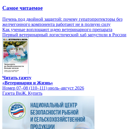
Самое читаемое
Печень под двойной защитой: почему гепатопротекторы без
желчегонного компонента работают не в полную силу
Как ученые воплощают идею ветеринарного препарата
Первый ветеринарный логистический хаб запустили в России
Читать газету
«Ветеринария и Жизнь»
Номер 07–08 (110–111) июль–август 2026
Газета ВиЖ. Купить