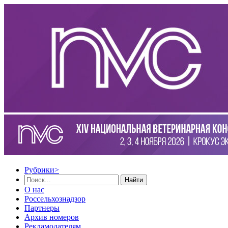
Рубрики
>
Найти
О нас
Россельхознадзор
Партнеры
Архив номеров
Рекламодателям