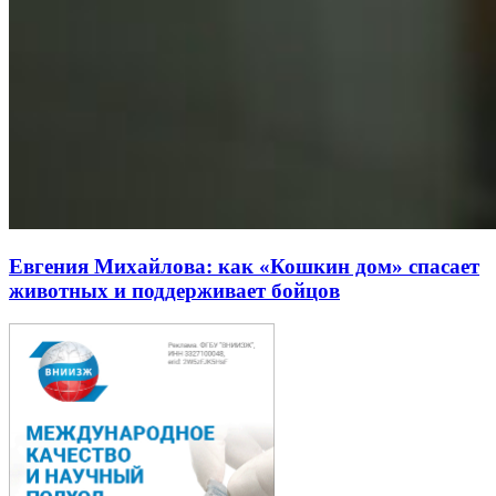
Евгения Михайлова: как «Кошкин дом» спасает
животных и поддерживает бойцов