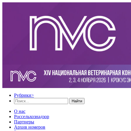
Рубрики
>
Найти
О нас
Россельхознадзор
Партнеры
Архив номеров