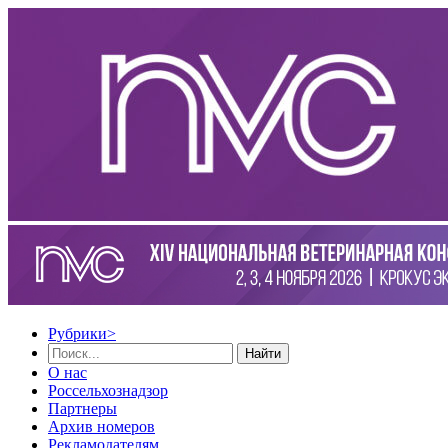
Рубрики
>
Найти
О нас
Россельхознадзор
Партнеры
Архив номеров
Рекламодателям