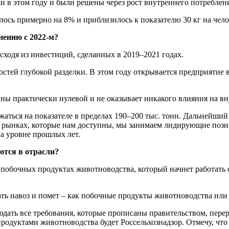
ояли в этом году и были решены через рост внутреннего потребле
ось примерно на 8% и приблизилось к показателю 30 кг на челов
нению с 2022-м?
сходя из инвестиций, сделанных в 2019–2021 годах.
стей глубокой разделки. В этом году открывается предприятие 
ы практически нулевой и не оказывает никакого влияния на в
жаться на показателе в пределах 190–200 тыс. тонн. Дальнейши
 рынках, которые нам доступны, мы занимаем лидирующие позици
на уровне прошлых лет.
ются в отрасли?
обочных продуктах животноводства, который начнет работать с 
ть навоз и помет – как побочные продукты животноводства или 
дать все требования, которые прописаны правительством, перера
дуктами животноводства будет Россельхознадзор. Отмечу, что э