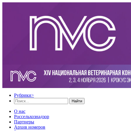
Рубрики
>
Найти
О нас
Россельхознадзор
Партнеры
Архив номеров