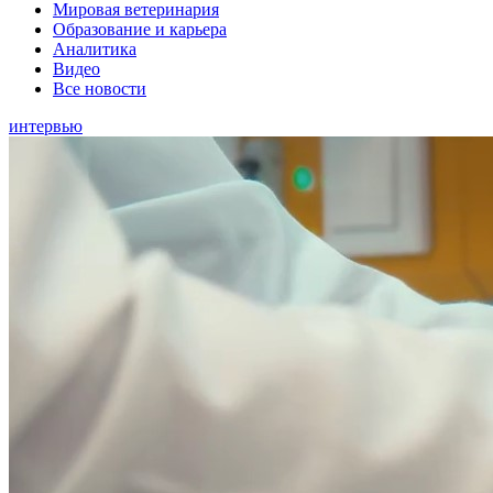
Мировая ветеринария
Образование и карьера
Аналитика
Видео
Все новости
интервью