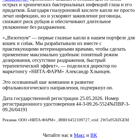
острых и хронических бактериальных инфекций глаза и его
придатков. Благодаря гиалуроновой кислоте капли не просто
лечат инфекцию, но и ускоряют заживление роговицы,
снижают риск рубцов и обеспечивают длительное
увлажнение без раздражения.
«„Визотиум“ — первые глазные капли в нашем портфеле для
кошек и собак. Мы разрабатывали их вместе с
практикующими ветеринарными врачами, чтобы сделать
применение максимально удобным: понятный режим
дозирования, отсутствие раздражения, быстрый
терапевтический эффект», — поделился директор по
маркетингу «НИТА-ФАРМ» Александр Хлынцев.
Это осознанный шаг компании в развитие
офтальмологического направления, подчеркнул он.
Дата государственной регистрации 25.05.2026. Номер
регистрационного удостоверения 44-3-09.26-5524№ПВР-3-
09.26/04191
Реклама. ООО «НИТА-ФАРМ» , ИНН 6452109727, erid: 2W5zFG9ZGEM
Читайте нас в
Макс
и
ВК