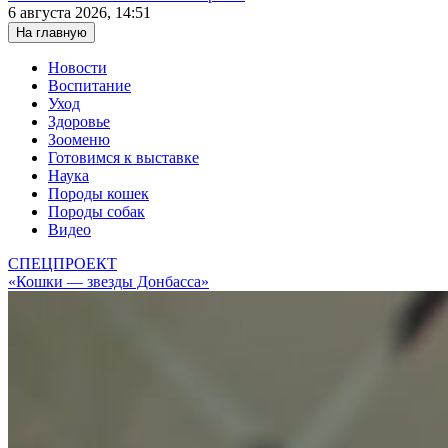
6 августа 2026, 14:51
На главную
Новости
Воспитание
Уход
Здоровье
Зооменю
Готовимся к выставке
Наука
Породы кошек
Породы собак
Видео
СПЕЦПРОЕКТ
«Кошки — звезды Донбасса»