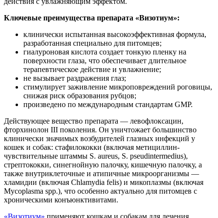
действия с увлажняющим эффектом.
Ключевые преимущества препарата
«Визотиум»:
клинически испытанная высокоэффективная формула,
разработанная специально для питомцев;
гиалуроновая кислота создает тонкую пленку на
поверхности глаза, что обеспечивает длительное
терапевтическое действие и увлажнение;
не вызывает раздражения глаз;
стимулирует заживление микроповреждений роговицы,
снижая риск образования рубцов;
произведено по международным стандартам GMP.
Действующее вещество препарата — левофлоксацин,
фторхинолон III поколения. Он уничтожает большинство
клинически значимых возбудителей глазных инфекций у
кошек и собак: стафилококки (включая метициллин-
чувствительные штаммы S. aureus, S. pseudintermedius),
стрептококки, синегнойную палочку, кишечную палочку, а
также внутриклеточные и атипичные микроорганизмы —
хламидии (включая Chlamydia felis) и микоплазмы (включая
Mycoplasma spp.), что особенно актуально для питомцев с
хроническими конъюнктивитами.
«Визотиум»
применяют кошкам и собакам для лечения