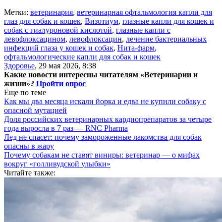
Метки:
ветеринария
,
ветеринарная офтальмология капли для
глаз для собак и кошек
,
Визотиум
,
глазные капли для кошек и
собак с гиалуроновой кислотой
,
глазные капли с
левофлоксацином
,
левофлоксацин
,
лечение бактериальных
инфекций глаза у кошек и собак
,
Нита-фарм
,
офтальмологические капли для собак и кошек
Здоровье
,
29 мая 2026, 8:38
Какие новости интересны читателям «Ветеринарии и
жизни»?
Пройти опрос
Еще по теме
Как мы два месяца искали йорка и едва не купили собаку с
опасной мутацией
Доля российских ветеринарных кардиопрепаратов за четыре
года выросла в 7 раз — RNC Pharma
Лед не спасет: почему замороженные лакомства для собак
опасны в жару
Почему собакам не ставят виниры: ветеринар — о мифах
вокруг «голливудской улыбки»
Читайте также: