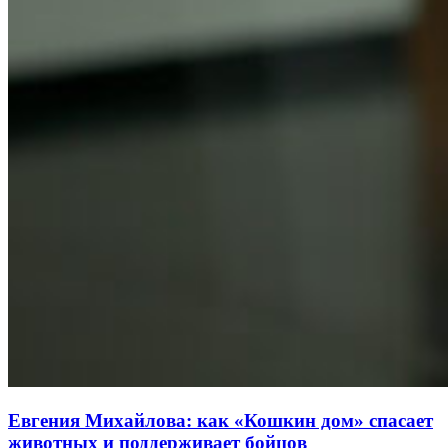
Евгения Михайлова: как «Кошкин дом» спасает
животных и поддерживает бойцов