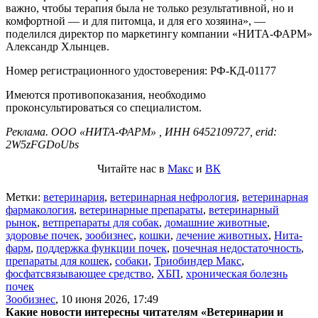
важно, чтобы терапия была не только результативной, но и
комфортной — и для питомца, и для его хозяина», —
поделился директор по маркетингу компании «НИТА-ФАРМ»
Александр Хлынцев.
Номер регистрационного удостоверения: РФ-КД-01177
Имеются противопоказания, необходимо
проконсультироваться со специалистом.
Реклама. ООО «НИТА-ФАРМ» , ИНН 6452109727, erid:
2W5zFGDoUbs
Читайте нас в
Макс
и
ВК
Метки:
ветеринария
,
ветеринарная нефрология
,
ветеринарная
фармакология
,
ветеринарные препараты
,
ветеринарный
рынок
,
ветпрепараты для собак
,
домашние животные
,
здоровье почек
,
зообизнес
,
кошки
,
лечение животных
,
Нита-
фарм
,
поддержка функции почек
,
почечная недостаточность
,
препараты для кошек
,
собаки
,
Триобиндер Макс
,
фосфатсвязывающее средство
,
ХБП
,
хроническая болезнь
почек
Зообизнес
,
10 июня 2026, 17:49
Какие новости интересны читателям «Ветеринарии и