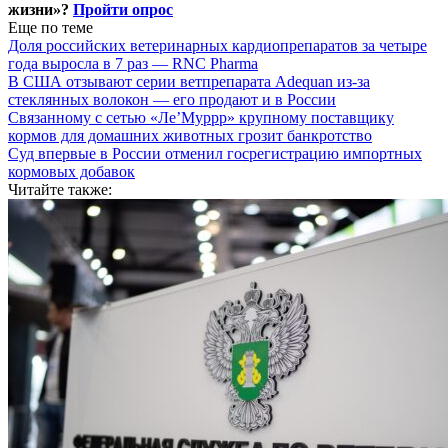
жизни»?
Пройти опрос
Еще по теме
Доля российских ветеринарных кардиопрепаратов за четыре
года выросла в 7 раз — RNC Pharma
В США отзывают серии ветпрепарата Adequan из-за
стеклянных волокон — его продают и в России
Связанному с сетью «Ле’Муррр» крупному поставщику
кормов для домашних животных грозит банкротство
Суд впервые в России отменил госрегистрацию импортных
кормовых добавок
Читайте также: