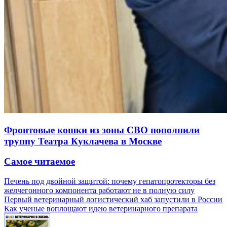
Фронтовые кошки из зоны СВО пополнили
труппу Театра Куклачева в Москве
Самое читаемое
Печень под двойной защитой: почему гепатопротекторы без
желчегонного компонента работают не в полную силу
Первый ветеринарный логистический хаб запустили в России
Как ученые воплощают идею ветеринарного препарата