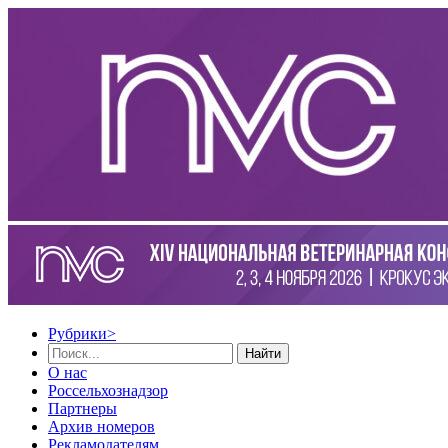
Рубрики
>
Найти
О нас
Россельхознадзор
Партнеры
Архив номеров
Рекламодателям