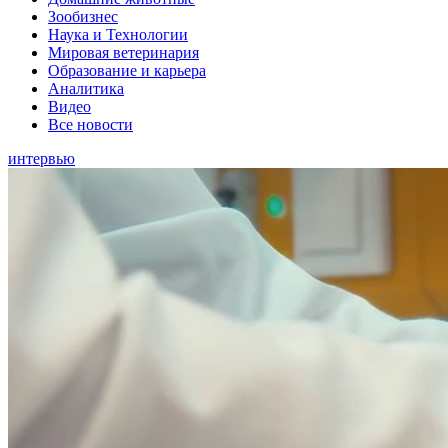
Зообизнес
Наука и Технологии
Мировая ветеринария
Образование и карьера
Аналитика
Видео
Все новости
интервью