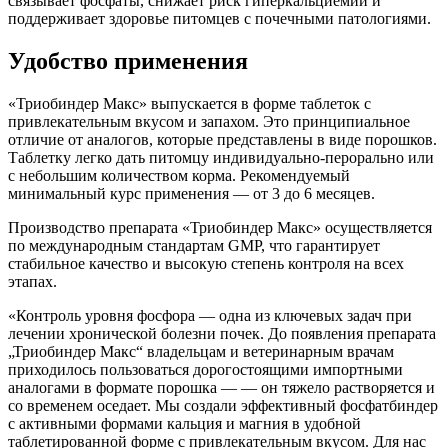
связывает фосфаты, снижает риск гиперкальциемии и
поддерживает здоровье питомцев с почечными патологиями.
Удобство применения
«Триобиндер Макс» выпускается в форме таблеток с
привлекательным вкусом и запахом. Это принципиальное
отличие от аналогов, которые представлены в виде порошков.
Таблетку легко дать питомцу индивидуально-перорально или
с небольшим количеством корма. Рекомендуемый
минимальный курс применения — от 3 до 6 месяцев.
Производство препарата «Триобиндер Макс» осуществляется
по международным стандартам GMP, что гарантирует
стабильное качество и высокую степень контроля на всех
этапах.
«Контроль уровня фосфора — одна из ключевых задач при
лечении хронической болезни почек. До появления препарата
„Триобиндер Макс“ владельцам и ветеринарным врачам
приходилось пользоваться дорогостоящими импортными
аналогами в формате порошка — — он тяжело растворяется и
со временем оседает. Мы создали эффективный фосфатбиндер
с активными формами кальция и магния в удобной
таблетированной форме с привлекательным вкусом. Для нас