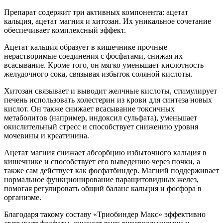
Препарат содержит три активных компонента: ацетат
кальция, ацетат магния и хитозан. Их уникальное сочетание
обеспечивает комплексный эффект.
Ацетат кальция образует в кишечнике прочные
нерастворимые соединения с фосфатами, снижая их
всасывание. Кроме того, он мягко уменьшает кислотность
желудочного сока, связывая избыток соляной кислоты.
Хитозан связывает и выводит желчные кислоты, стимулирует
печень использовать холестерин из крови для синтеза новых
кислот. Он также снижает всасывание токсичных
метаболитов (например, индоксил сульфата), уменьшает
окислительный стресс и способствует снижению уровня
мочевины и креатинина.
Ацетат магния снижает абсорбцию избыточного кальция в
кишечнике и способствует его выведению через почки, а
также сам действует как фосфатбиндер. Магний поддерживает
нормальное функционирование паращитовидных желез,
помогая регулировать общий баланс кальция и фосфора в
организме.
Благодаря такому составу «Триобиндер Макс» эффективно