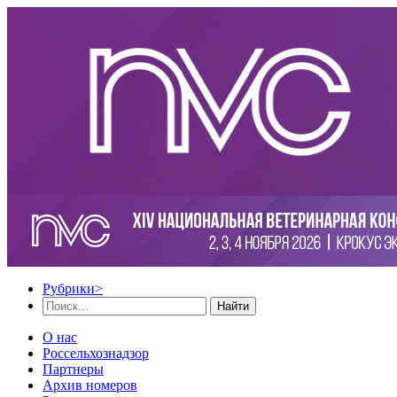
Рубрики
>
Найти
О нас
Россельхознадзор
Партнеры
Архив номеров