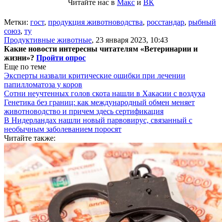
Читайте нас в
Макс
и
ВК
Метки:
гост
,
продукция животноводства
,
росстандар
,
рыбный
союз
,
ту
Продуктивные животные
,
23 января 2023, 10:43
Какие новости интересны читателям «Ветеринарии и
жизни»?
Пройти опрос
Еще по теме
Эксперты назвали критические ошибки при лечении
папилломатоза у коров
Сотни неучтенных голов скота нашли в Хакасии с воздуха
Генетика без границ: как международный обмен меняет
животноводство и причем здесь сертификация
В Нидерландах нашли новый парвовирус, связанный с
необычным заболеванием поросят
Читайте также: