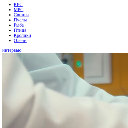
КРС
МРС
Свиньи
Пчелы
Рыба
Птица
Кролики
Олени
интервью