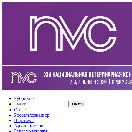
Рубрики
>
Найти
О нас
Россельхознадзор
Партнеры
Архив номеров
Рекламодателям