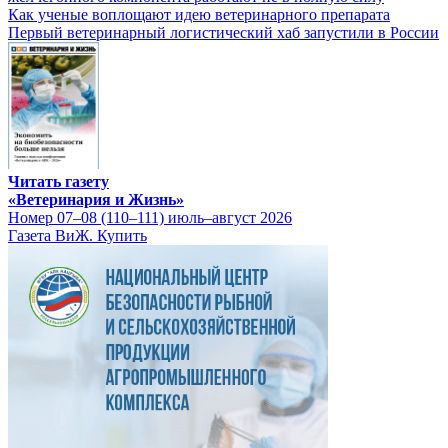
Как ученые воплощают идею ветеринарного препарата
Первый ветеринарный логистический хаб запустили в России
Читать газету
«Ветеринария и Жизнь»
Номер 07–08 (110–111) июль–август 2026
Газета ВиЖ. Купить