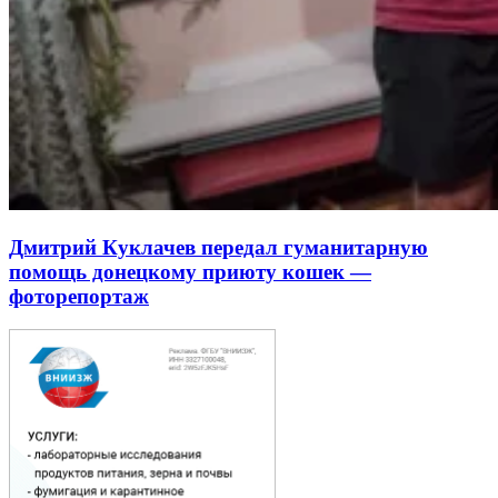
Дмитрий Куклачев передал гуманитарную
помощь донецкому приюту кошек —
фоторепортаж