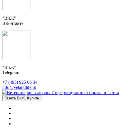
"ВиЖ"
ВКонтакте
"ВиЖ"
Telegram
+7 (495) 925 06 34
info@vetandlife.ru
Газета ВиЖ. Купить