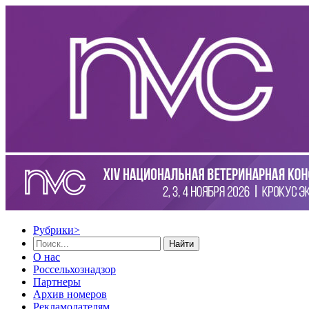
Рубрики
>
Найти
О нас
Россельхознадзор
Партнеры
Архив номеров
Рекламодателям