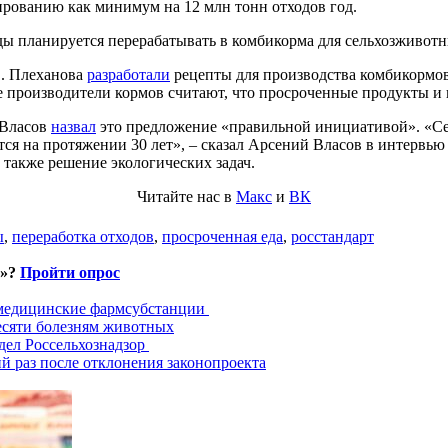
ированию как минимум на 12 млн тонн отходов год.
 планируется перерабатывать в комбикорма для сельхозживотны
В. Плеханова
разработали
рецепты для производства комбикормов
производители кормов считают, что просроченные продукты и 
 Власов
назвал
это предложение «правильной инициативой». «Сет
ся на протяжении 30 лет», – сказал Арсений Власов в интервью
 также решение экологических задач.
Читайте нас в
Макс
и
ВК
ы
,
переработка отходов
,
просроченная еда
,
росстандарт
и»?
Пройти опрос
 медицинские фармсубстанции
есяти болезням животных
дел Россельхознадзор
й раз после отклонения законопроекта