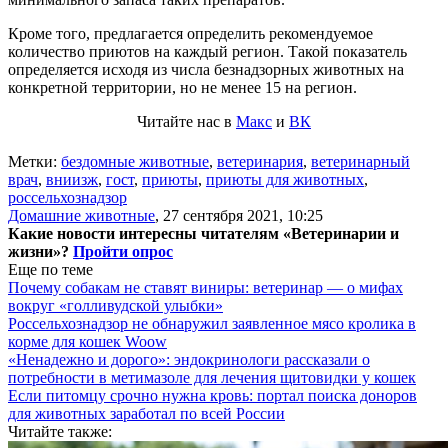
Кроме того, предлагается определить рекомендуемое
количество приютов на каждый регион. Такой показатель
определяется исходя из числа безнадзорных животных на
конкретной территории, но не менее 15 на регион.
Читайте нас в
Макс
и
ВК
Метки:
бездомные животные
,
ветеринария
,
ветеринарный
врач
,
вниизж
,
гост
,
приюты
,
приюты для животных
,
россельхознадзор
Домашние животные
,
27 сентября 2021, 10:25
Какие новости интересны читателям «Ветеринарии и
жизни»?
Пройти опрос
Еще по теме
Почему собакам не ставят виниры: ветеринар — о мифах
вокруг «голливудской улыбки»
Россельхознадзор не обнаружил заявленное мясо кролика в
корме для кошек Woow
«Ненадежно и дорого»: эндокринологи рассказали о
потребности в метимазоле для лечения щитовидки у кошек
Если питомцу срочно нужна кровь: портал поиска доноров
для животных заработал по всей России
Читайте также: