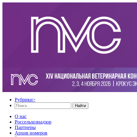
Рубрики
>
Найти
О нас
Россельхознадзор
Партнеры
Архив номеров