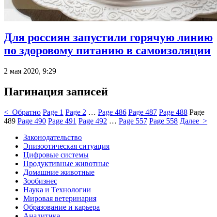
Для россиян запустили горячую линию
по здоровому питанию в самоизоляции
2 мая 2020, 9:29
Пагинация записей
< Обратно
Page
1
Page
2
…
Page
486
Page
487
Page
488
Page
489
Page
490
Page
491
Page
492
…
Page
557
Page
558
Далее >
Законодательство
Эпизоотическая ситуация
Цифровые системы
Продуктивные животные
Домашние животные
Зообизнес
Наука и Технологии
Мировая ветеринария
Образование и карьера
Аналитика