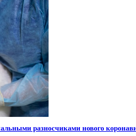
иальными разносчиками нового коронав