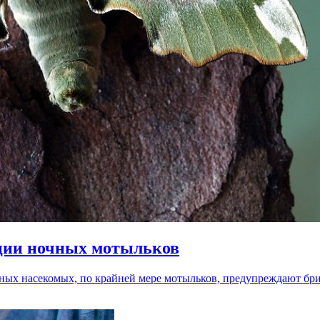
ции ночных мотыльков
ных насекомых, по крайней мере мотыльков, предупреждают бри