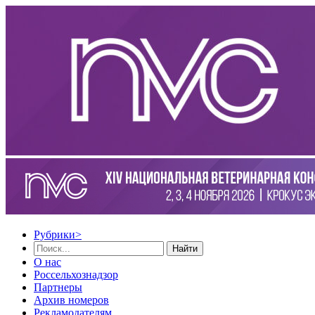
Рубрики
>
Найти
О нас
Россельхознадзор
Партнеры
Архив номеров
Рекламодателям